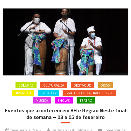
COLUNAS
CULTURALIZA
DESTAQUE
DICAS
DIVERSÃO
EVENTOS
GRATUITO OU A BAIXO CUSTO
MÚSICA
SHOWS
TEATRO
Eventos que acontecem em BH e Região Neste final
de semana – 03 a 05 de fevereiro
fevereiro 3, 2023
Redação Culturaliza BH
Comentários