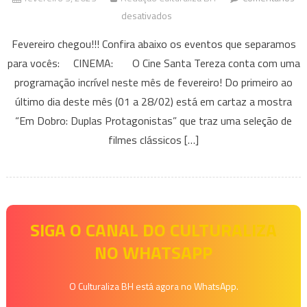
em
desativados
Eventos
Fevereiro chegou!!! Confira abaixo os eventos que separamos
que
para vocês: CINEMA: O Cine Santa Tereza conta com uma
acontecem
programação incrível neste mês de fevereiro! Do primeiro ao
em
último dia deste mês (01 a 28/02) está em cartaz a mostra
BH
e
“Em Dobro: Duplas Protagonistas” que traz uma seleção de
Região
filmes clássicos […]
Neste
final
de
semana
–
SIGA O CANAL DO CULTURALIZA
03
NO WHATSAPP
a
05
O Culturaliza BH está agora no WhatsApp.
de
fevereiro