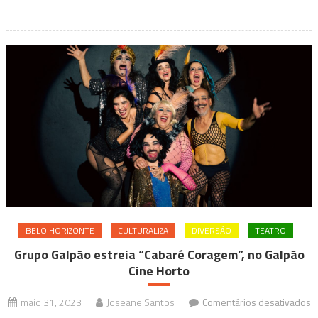
Preto,
Surdo:
Nós
Estamos
Aqui”
BELO HORIZONTE
CULTURALIZA
DIVERSÃO
TEATRO
Grupo Galpão estreia “Cabaré Coragem”, no Galpão
Cine Horto
maio 31, 2023
Joseane Santos
Comentários desativados