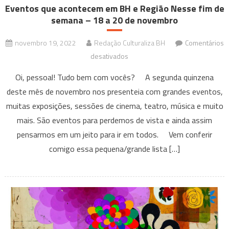
Eventos que acontecem em BH e Região Nesse fim de
semana – 18 a 20 de novembro
novembro 19, 2022
Redação Culturaliza BH
Comentários
em
desativados
Eventos
Oi, pessoal! Tudo bem com vocês? A segunda quinzena
que
deste mês de novembro nos presenteia com grandes eventos,
acontecem
muitas exposições, sessões de cinema, teatro, música e muito
em
mais. São eventos para perdemos de vista e ainda assim
BH
e
pensarmos em um jeito para ir em todos. Vem conferir
Região
comigo essa pequena/grande lista […]
Nesse
fim
de
semana
–
18