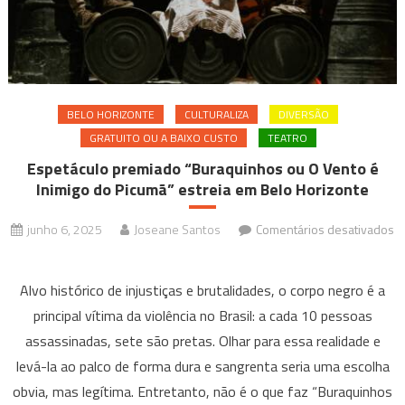
BELO HORIZONTE
CULTURALIZA
DIVERSÃO
GRATUITO OU A BAIXO CUSTO
TEATRO
Espetáculo premiado “Buraquinhos ou O Vento é
Inimigo do Picumã” estreia em Belo Horizonte
junho 6, 2025
Joseane Santos
Comentários desativados
em
Espetáculo
Alvo histórico de injustiças e brutalidades, o corpo negro é a
premiado
principal vítima da violência no Brasil: a cada 10 pessoas
“Buraquinhos
assassinadas, sete são pretas. Olhar para essa realidade e
ou
levá-la ao palco de forma dura e sangrenta seria uma escolha
O
Vento
obvia, mas legítima. Entretanto, não é o que faz “Buraquinhos