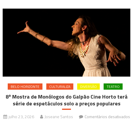
BELO HORIZONTE
CULTURALIZA
DIVERSÃO
TEATRO
8ª Mostra de Monólogos do Galpão Cine Horto terá
série de espetáculos solo a preços populares
julho 23, 2026
Joseane Santos
Comentários desativados
em
8ª