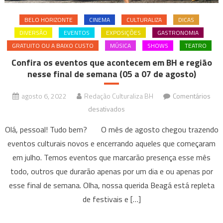
BELO HORIZONTE
CINEMA
CULTURALIZA
DICAS
DIVERSÃO
EVENTOS
EXPOSIÇÕES
GASTRONOMIA
GRATUITO OU A BAIXO CUSTO
MÚSICA
SHOWS
TEATRO
Confira os eventos que acontecem em BH e região
nesse final de semana (05 a 07 de agosto)
agosto 6, 2022
Redação Culturaliza BH
Comentários
em
desativados
Confira
Olá, pessoal! Tudo bem? O mês de agosto chegou trazendo
os
eventos culturais novos e encerrando aqueles que começaram
eventos
em julho. Temos eventos que marcarão presença esse mês
que
todo, outros que durarão apenas por um dia e ou apenas por
acontecem
em
esse final de semana. Olha, nossa querida Beagá está repleta
BH
de festivais e […]
e
região