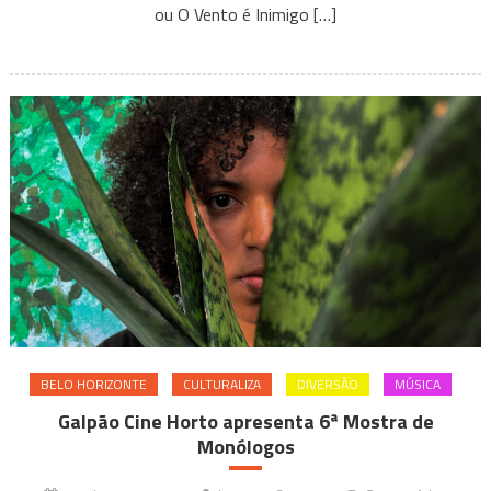
é
ou O Vento é Inimigo […]
Inimigo
do
Picumã”
estreia
em
Belo
Horizonte
BELO HORIZONTE
CULTURALIZA
DIVERSÃO
MÚSICA
Galpão Cine Horto apresenta 6ª Mostra de
Monólogos