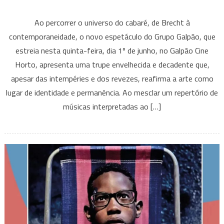
em
Grupo
Ao percorrer o universo do cabaré, de Brecht à
Galpão
contemporaneidade, o novo espetáculo do Grupo Galpão, que
estreia
estreia nesta quinta-feira, dia 1º de junho, no Galpão Cine
“Cabaré
Horto, apresenta uma trupe envelhecida e decadente que,
Coragem”,
no
apesar das intempéries e dos revezes, reafirma a arte como
Galpão
lugar de identidade e permanência. Ao mesclar um repertório de
Cine
músicas interpretadas ao […]
Horto