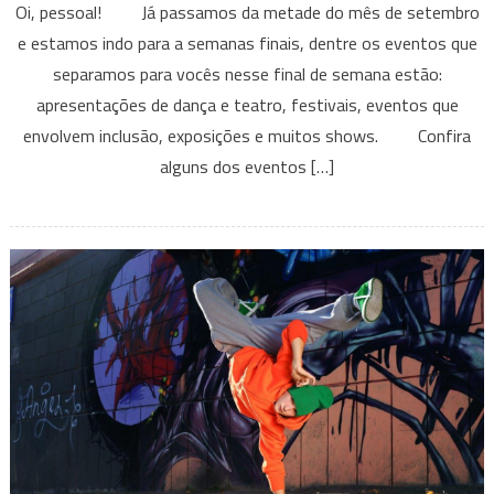
Oi, pessoal! Já passamos da metade do mês de setembro
que
e estamos indo para a semanas finais, dentre os eventos que
acontecem
separamos para vocês nesse final de semana estão:
em
apresentações de dança e teatro, festivais, eventos que
BH
e
envolvem inclusão, exposições e muitos shows. Confira
Região
alguns dos eventos […]
Nesse
fim
de
semana
–
16
a
18
de
setembro