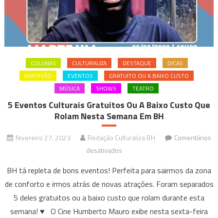
COLUNAS
CULTURALIZA
DESTAQUE
DICAS
DIVERSÃO
EVENTOS
GRATUITO OU A BAIXO CUSTO
MÚSICA
SHOWS
TEATRO
5 Eventos Culturais Gratuitos Ou A Baixo Custo Que
Rolam Nesta Semana Em BH
fevereiro 27, 2023
Redação Culturaliza BH
Comentários
em
desativados
5
BH tá repleta de bons eventos! Perfeita para sairmos da zona
Eventos
de conforto e irmos atrás de novas atrações. Foram separados
Culturais
5 deles gratuitos ou a baixo custo que rolam durante esta
Gratuitos
semana! ♥ O Cine Humberto Mauro exibe nesta sexta-feira
Ou