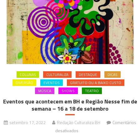
a
20
de
novembro
COLUNAS
CULTURALIZA
DESTAQUE
DICAS
DIVERSÃO
EVENTOS
GRATUITO OU A BAIXO CUSTO
MÚSICA
SHOWS
TEATRO
Eventos que acontecem em BH e Região Nesse fim de
semana – 16 a 18 de setembro
setembro 17, 2022
Redação Culturaliza BH
Comentários
em
desativados
Eventos