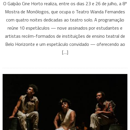
O Galpão Cine Horto realiza, entre os dias 23 e 26 de julho, a 8ª
Mostra
Mostra de Monólogos, que ocupa o Teatro Wanda Fernandes
de
com quatro noites dedicadas ao teatro solo. A programação
Monólogos
reúne 10 espetáculos — nove assinados por estudantes e
do
Galpão
artistas recém-formados de instituições de ensino teatral de
Cine
Belo Horizonte e um espetáculo convidado — oferecendo ao
Horto
[…]
terá
série
de
espetáculos
solo
a
preços
populares