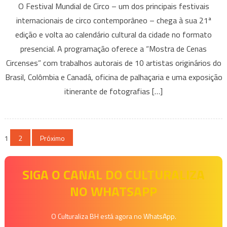
O Festival Mundial de Circo – um dos principais festivais
Festival
internacionais de circo contemporâneo – chega à sua 21ª
Mundial
edição e volta ao calendário cultural da cidade no formato
de
presencial. A programação oferece a “Mostra de Cenas
Circo
–
Circenses” com trabalhos autorais de 10 artistas originários do
Mostra
Brasil, Colômbia e Canadá, oficina de palhaçaria e uma exposição
Circense
itinerante de fotografias […]
Paginação
1
2
Próximo
de
SIGA O CANAL DO CULTURALIZA
posts
NO WHATSAPP
O Culturaliza BH está agora no WhatsApp.