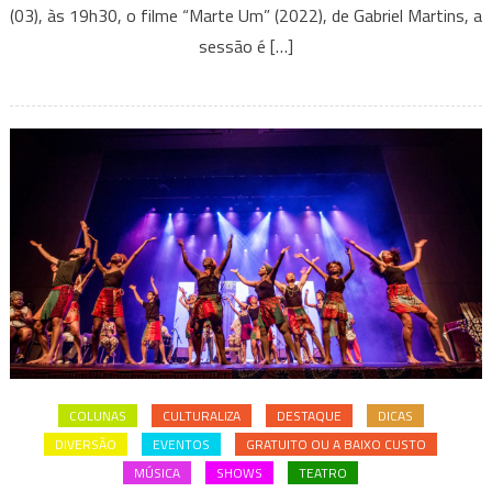
A
(03), às 19h30, o filme “Marte Um” (2022), de Gabriel Martins, a
Baixo
sessão é […]
Custo
Que
Rolam
Nesta
Semana
Em
BH
COLUNAS
CULTURALIZA
DESTAQUE
DICAS
DIVERSÃO
EVENTOS
GRATUITO OU A BAIXO CUSTO
MÚSICA
SHOWS
TEATRO