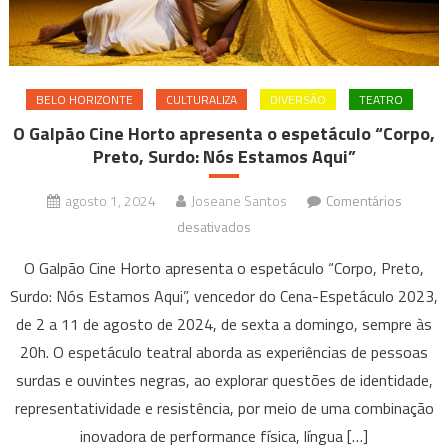
BELO HORIZONTE
CULTURALIZA
DIVERSÃO
TEATRO
O Galpão Cine Horto apresenta o espetáculo “Corpo,
Preto, Surdo: Nós Estamos Aqui”
agosto 1, 2024
Joseane Santos
Comentários
em
desativados
O
O Galpão Cine Horto apresenta o espetáculo “Corpo, Preto,
Galpão
Surdo: Nós Estamos Aqui”, vencedor do Cena-Espetáculo 2023,
Cine
de 2 a 11 de agosto de 2024, de sexta a domingo, sempre às
Horto
20h. O espetáculo teatral aborda as experiências de pessoas
apresenta
o
surdas e ouvintes negras, ao explorar questões de identidade,
espetáculo
representatividade e resistência, por meio de uma combinação
“Corpo,
inovadora de performance física, língua […]