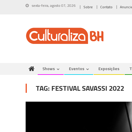
Skip
sexta-feira, agosto 07, 2026
Sobre
Contato
Anunci
to
content
Shows
Eventos
Exposições
T
TAG:
FESTIVAL SAVASSI 2022