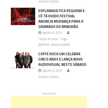
Joseane Santos
ESPLANADA FICA PEQUENA E
CÊ TÁ DOIDO FESTIVAL
ANUNCIA MUDANÇA PARA O
GRAMADO DO MINEIRÃO
agosto 6, 2026
Felipe de Jesus - Siga:
@felipe_jesusjornalista
COFFE ROCK UAI CELEBRA
CINCO ANOS E LANÇA NOVO
AUDIOVISUAL NESTE SÁBADO
agosto 6, 2026
Joseane Santos