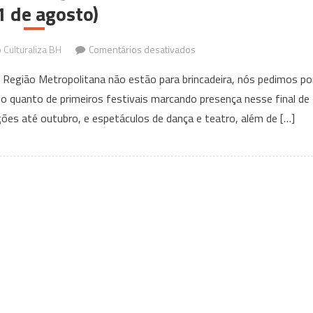
1 de agosto)
em
Culturaliza BH
Comentários desativados
Eventos
Região Metropolitana não estão para brincadeira, nós pedimos po
que
o quanto de primeiros festivais marcando presença nesse final de
acontecem
s até outubro, e espetáculos de dança e teatro, além de […]
em
BH
e
Região
nesse
Fim
de
Semana
(19
a
21
de