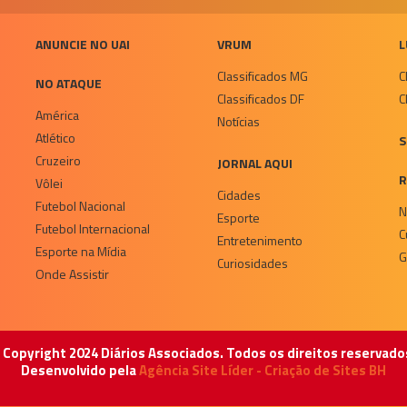
ANUNCIE NO UAI
VRUM
L
Classificados MG
C
NO ATAQUE
Classificados DF
C
América
Notícias
Atlético
S
Cruzeiro
JORNAL AQUI
R
Vôlei
Cidades
Futebol Nacional
N
Esporte
Futebol Internacional
C
Entretenimento
Esporte na Mídia
G
Curiosidades
Onde Assistir
 Copyright 2024 Diários Associados. Todos os direitos reservado
Desenvolvido pela
Agência Site Líder - Criação de Sites BH