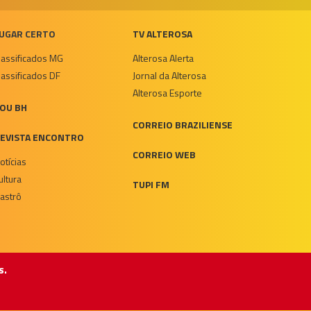
UGAR CERTO
TV ALTEROSA
lassificados MG
Alterosa Alerta
lassificados DF
Jornal da Alterosa
Alterosa Esporte
OU BH
CORREIO BRAZILIENSE
EVISTA ENCONTRO
CORREIO WEB
otícias
ultura
TUPI FM
astrô
s.