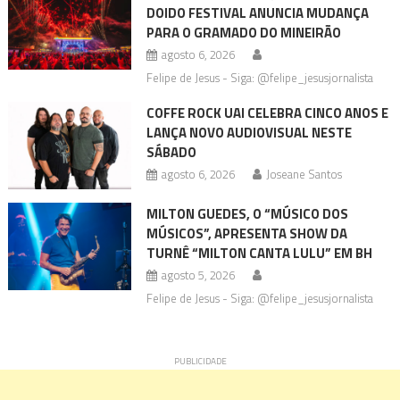
DOIDO FESTIVAL ANUNCIA MUDANÇA
PARA O GRAMADO DO MINEIRÃO
agosto 6, 2026
Felipe de Jesus - Siga: @felipe_jesusjornalista
COFFE ROCK UAI CELEBRA CINCO ANOS E
LANÇA NOVO AUDIOVISUAL NESTE
SÁBADO
agosto 6, 2026
Joseane Santos
MILTON GUEDES, O “MÚSICO DOS
MÚSICOS”, APRESENTA SHOW DA
TURNÊ “MILTON CANTA LULU” EM BH
agosto 5, 2026
Felipe de Jesus - Siga: @felipe_jesusjornalista