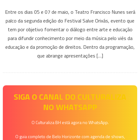
Festival
Entre os dias 05 e 07 de maio, o Teatro Francisco Nunes será
Salve
palco da segunda edição do Festival Salve Orixás, evento que
Orixás
tem por objetivo fomentar o diálogo entre arte e educação
Anuncia
para difundir conhecimento por meio da música pelo viés da
2ªEdição
em
educação e da promoção de direitos. Dentro da programação,
Maio
que abrange apresentações […]
para
promover
Diversidade
Cultural
Brasileira
SIGA O CANAL DO CULTURALIZA
NO WHATSAPP
O Culturaliza BH está agora no WhatsApp.
O guia completo de Belo Horizonte com agenda de shows,