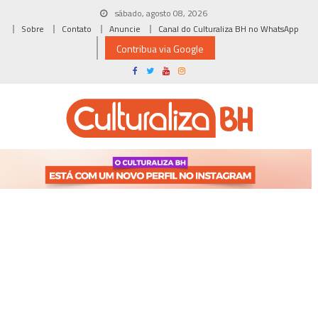
Skip
sábado, agosto 08, 2026
to
Sobre
Contato
Anuncie
Canal do Culturaliza BH no WhatsApp
content
Contribua via Google