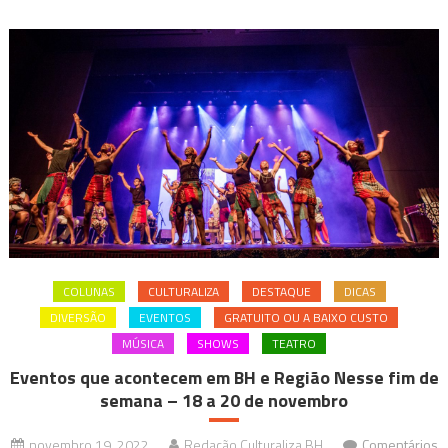
COLUNAS
CULTURALIZA
DESTAQUE
DICAS
DIVERSÃO
EVENTOS
GRATUITO OU A BAIXO CUSTO
MÚSICA
SHOWS
TEATRO
Eventos que acontecem em BH e Região Nesse fim de
semana – 18 a 20 de novembro
novembro 19, 2022
Redação Culturaliza BH
Comentários