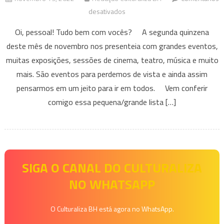
em
desativados
Eventos
Oi, pessoal! Tudo bem com vocês? A segunda quinzena
que
deste mês de novembro nos presenteia com grandes eventos,
acontecem
muitas exposições, sessões de cinema, teatro, música e muito
em
mais. São eventos para perdemos de vista e ainda assim
BH
e
pensarmos em um jeito para ir em todos. Vem conferir
Região
comigo essa pequena/grande lista […]
Nesse
fim
de
semana
–
SIGA O CANAL DO CULTURALIZA
18
NO WHATSAPP
a
20
O Culturaliza BH está agora no WhatsApp.
de
novembro