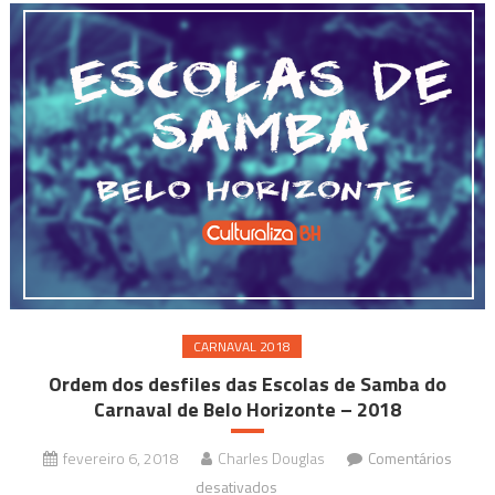
2019
CARNAVAL 2018
Ordem dos desfiles das Escolas de Samba do
Carnaval de Belo Horizonte – 2018
fevereiro 6, 2018
Charles Douglas
Comentários
em
desativados