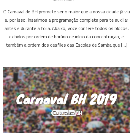
Confira
O Carnaval de BH promete ser o maior que a nossa cidade já viu
a
e, por isso, inserimos a programação completa para te auxiliar
programação
antes e durante a folia. Abaixo, você confere todos os blocos,
dos
exibidos por ordem de horário de início da concentração, e
blocos
e
também a ordem dos desfiles das Escolas de Samba que […]
escolas
de
samba
do
Carnaval
de
BH