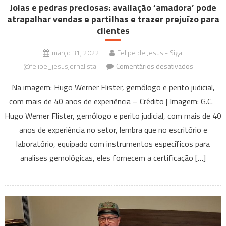
Joias e pedras preciosas: avaliação ‘amadora’ pode
atrapalhar vendas e partilhas e trazer prejuízo para
clientes
março 31, 2022
Felipe de Jesus - Siga:
em
@felipe_jesusjornalista
Comentários desativados
Joias
Na imagem: Hugo Werner Flister, gemólogo e perito judicial,
e
com mais de 40 anos de experiência – Crédito | Imagem: G.C.
pedras
Hugo Werner Flister, gemólogo e perito judicial, com mais de 40
preciosas:
avaliação
anos de experiência no setor, lembra que no escritório e
‘amadora’
laboratório, equipado com instrumentos específicos para
pode
analises gemológicas, eles fornecem a certificação […]
atrapalhar
vendas
e
partilhas
e