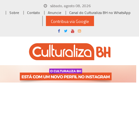
Skip
sábado, agosto 08, 2026
to
Sobre
Contato
Anuncie
Canal do Culturaliza BH no WhatsApp
content
Contribua via Google