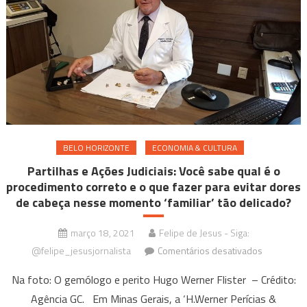
trazer
prejuízo
para
clientes
BELO HORIZONTE
ECONOMIA & CULTURA
Partilhas e Ações Judiciais: Você sabe qual é o
procedimento correto e o que fazer para evitar dores
de cabeça nesse momento ‘familiar’ tão delicado?
março 18, 2021
Felipe de Jesus - Siga:
em
@felipe_jesusjornalista
Comentários desativados
Partilhas
Na foto: O gemólogo e perito Hugo Werner Flister – Crédito:
e
Agência GC. Em Minas Gerais, a ‘H.Werner Perícias &
Ações