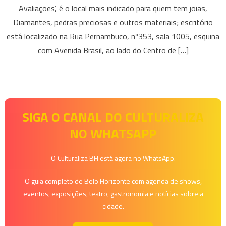
Avaliações’, é o local mais indicado para quem tem joias,
Judiciais:
Você
Diamantes, pedras preciosas e outros materiais; escritório
sabe
está localizado na Rua Pernambuco, nº353, sala 1005, esquina
qual
com Avenida Brasil, ao lado do Centro de […]
é
o
procedime
correto
e
SIGA O CANAL DO CULTURALIZA
o
NO WHATSAPP
que
fazer
O Culturaliza BH está agora no WhatsApp.
para
evitar
O guia completo de Belo Horizonte com agenda de shows,
dores
eventos, exposições, teatro, gastronomia e notícias sobre a
de
cidade.
cabeça
nesse