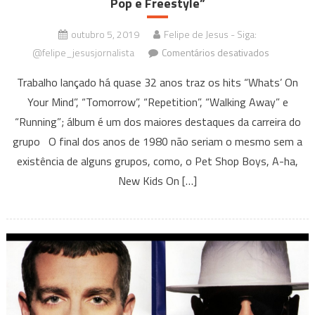
Pop e Freestyle”
outubro 5, 2019
Felipe de Jesus - Siga:
em
@felipe_jesusjornalista
Comentários desativados
Informatio
Trabalho lançado há quase 32 anos traz os hits “Whats’ On
Society:
Your Mind”, “Tomorrow”, “Repetition”, “Walking Away” e
álbum
“Running”; álbum é um dos maiores destaques da carreira do
de
estreia
grupo O final dos anos de 1980 não seriam o mesmo sem a
do
existência de alguns grupos, como, o Pet Shop Boys, A-ha,
grupo
New Kids On […]
comprova
que
eles
são
pioneiros
no
estilo