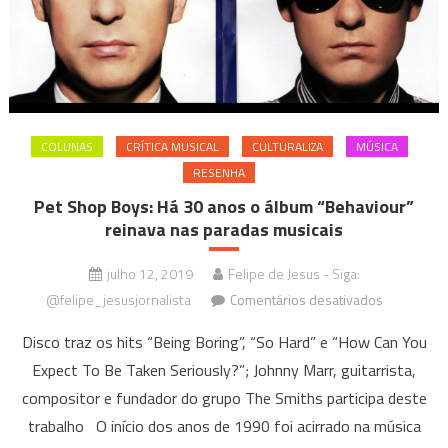
“Dance,
Pop
e
Freestyle”
COLUNAS
CRÍTICA MUSICAL
CULTURALIZA
MÚSICA
RESENHA
Pet Shop Boys: Há 30 anos o álbum “Behaviour”
reinava nas paradas musicais
julho 12, 2019
Felipe de Jesus - Siga:
em
@felipe_jesusjornalista
Comentários desativados
Pet
Disco traz os hits “Being Boring”, “So Hard” e “How Can You
Shop
Expect To Be Taken Seriously?”; Johnny Marr, guitarrista,
Boys:
compositor e fundador do grupo The Smiths participa deste
Há
30
trabalho O início dos anos de 1990 foi acirrado na música