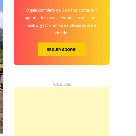
O guia completo de Belo Horizonte com
agenda de shows, eventos, exposições,
teatro, gastronomia e notícias sobre a
cidade.
SEGUIR AGORA!