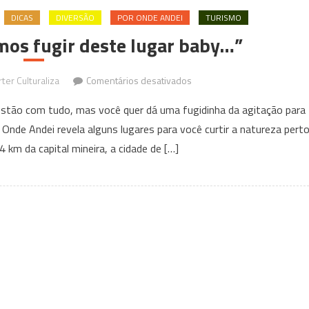
DICAS
DIVERSÃO
POR ONDE ANDEI
TURISMO
mos fugir deste lugar baby…”
em
ter Culturaliza
Comentários desativados
Por
stão com tudo, mas você quer dá uma fugidinha da agitação para
Onde
 Onde Andei revela alguns lugares para você curtir a natureza pert
Andei:
 km da capital mineira, a cidade de […]
“Vamos
fugir
deste
lugar
baby…”