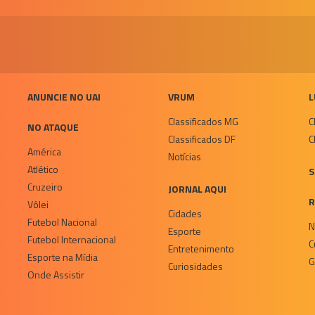
ANUNCIE NO UAI
VRUM
L
Classificados MG
C
NO ATAQUE
Classificados DF
C
América
Notícias
Atlético
S
Cruzeiro
JORNAL AQUI
R
Vôlei
Cidades
Futebol Nacional
N
Esporte
Futebol Internacional
C
Entretenimento
Esporte na Mídia
G
Curiosidades
Onde Assistir