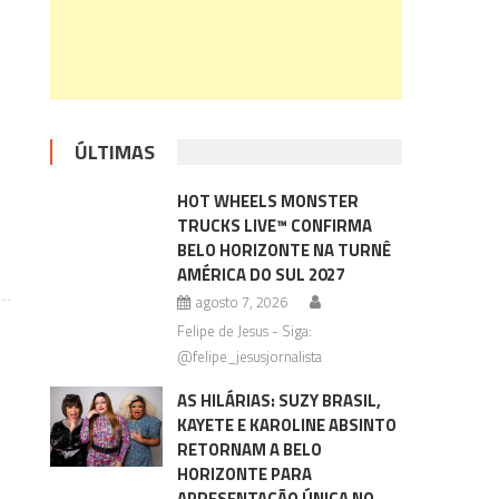
ÚLTIMAS
HOT WHEELS MONSTER
o
TRUCKS LIVE™ CONFIRMA
BELO HORIZONTE NA TURNÊ
AMÉRICA DO SUL 2027
agosto 7, 2026
Felipe de Jesus - Siga:
@felipe_jesusjornalista
AS HILÁRIAS: SUZY BRASIL,
KAYETE E KAROLINE ABSINTO
RETORNAM A BELO
HORIZONTE PARA
APRESENTAÇÃO ÚNICA NO