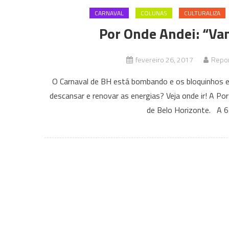
CARNAVAL
COLUNAS
CULTURALIZA
Por Onde Andei: “Va
fevereiro 26, 2017
Repor
O Carnaval de BH está bombando e os bloquinhos e
descansar e renovar as energias? Veja onde ir! A Por
de Belo Horizonte. A 64