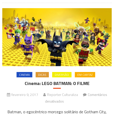
CINEMA
DICAS
DIVERSÃO
EM CARTAZ
Cinema: LEGO BATMAN: O FILME
fevereiro 9, 2017
Reporter Culturaliza
Comentários
em
desativados
Cinema:
Batman, o egocêntrico morcego solitário de Gotham City,
LEGO