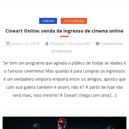
até
dezembro;
confira
CINEMA
CULTURALIZA
Cineart Online: venda de ingresso de cinema online
janeiro 25, 2018
Redação Culturaliza BH
Comentários
em
desativados
Cineart
Se tem um programa que agrada o público de todas as idades é
Online:
o famoso cineminha! Mas quando é para comprar os ingressos
venda
é um verdadeiro empurra empurra entre os amigos, aposto que
de
com sua galera também é assim, não é? A partir de hoje não
ingresso
de
será mais, isso mesmo! A Cineart chega com uma […]
cinema
online