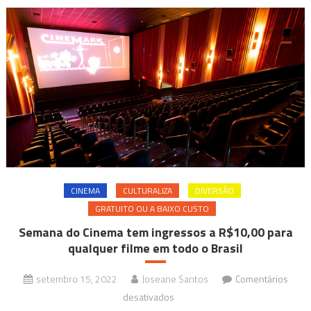
CINEMA
CULTURALIZA
DIVERSÃO
GRATUITO OU A BAIXO CUSTO
Semana do Cinema tem ingressos a R$10,00 para
qualquer filme em todo o Brasil
setembro 15, 2022
Joseane Santos
Comentários
em
desativados