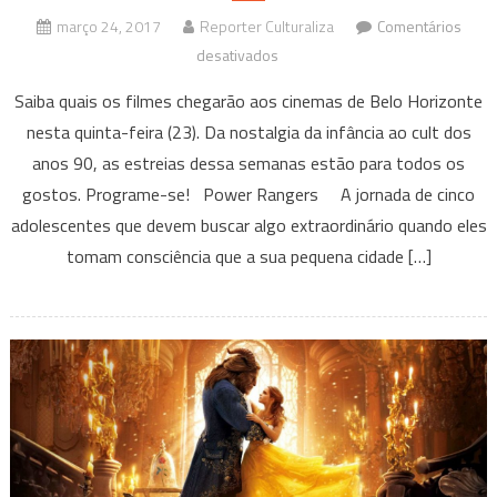
março 24, 2017
Reporter Culturaliza
Comentários
em
desativados
Estreias
Saiba quais os filmes chegarão aos cinemas de Belo Horizonte
da
nesta quinta-feira (23). Da nostalgia da infância ao cult dos
Semana
anos 90, as estreias dessa semanas estão para todos os
–
gostos. Programe-se! Power Rangers A jornada de cinco
23/03/2017
adolescentes que devem buscar algo extraordinário quando eles
tomam consciência que a sua pequena cidade […]