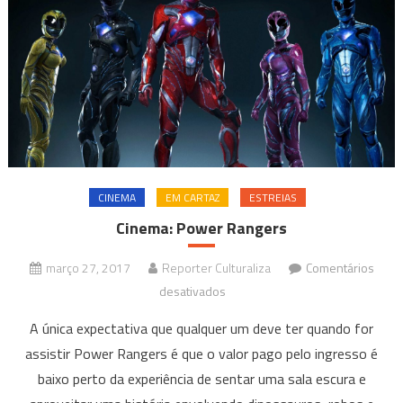
CINEMA
EM CARTAZ
ESTREIAS
Cinema: Power Rangers
março 27, 2017
Reporter Culturaliza
Comentários
em
desativados
Cinema:
A única expectativa que qualquer um deve ter quando for
Power
assistir Power Rangers é que o valor pago pelo ingresso é
Rangers
baixo perto da experiência de sentar uma sala escura e