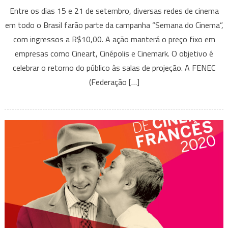
Semana
Entre os dias 15 e 21 de setembro, diversas redes de cinema
do
em todo o Brasil farão parte da campanha “Semana do Cinema”,
Cinema
com ingressos a R$10,00. A ação manterá o preço fixo em
tem
empresas como Cineart, Cinépolis e Cinemark. O objetivo é
ingressos
a
celebrar o retorno do público às salas de projeção. A FENEC
R$10,00
(Federação […]
para
qualquer
filme
em
todo
o
Brasil