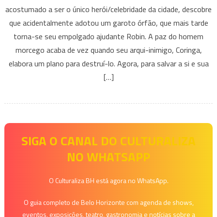
acostumado a ser o único herói/celebridade da cidade, descobre
BATMAN:
que acidentalmente adotou um garoto órfão, que mais tarde
O
torna-se seu empolgado ajudante Robin. A paz do homem
FILME
morcego acaba de vez quando seu arqui-inimigo, Coringa,
elabora um plano para destruí-lo. Agora, para salvar a si e sua
[…]
SIGA O CANAL DO CULTURALIZA
NO WHATSAPP
O Culturaliza BH está agora no WhatsApp.
O guia completo de Belo Horizonte com agenda de shows,
eventos, exposições, teatro, gastronomia e notícias sobre a