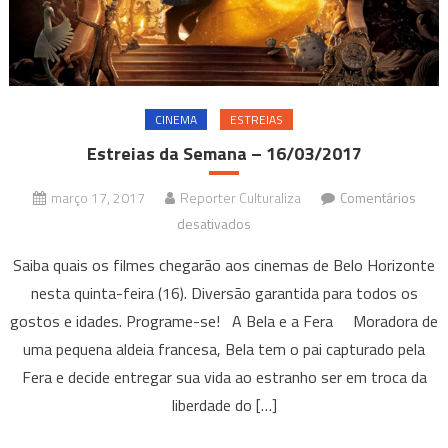
CINEMA
ESTREIAS
Estreias da Semana – 16/03/2017
março 17, 2017
Reporter Culturaliza
Comentários
em
desativados
Estreias
Saiba quais os filmes chegarão aos cinemas de Belo Horizonte
da
nesta quinta-feira (16). Diversão garantida para todos os
Semana
gostos e idades. Programe-se! A Bela e a Fera Moradora de
–
uma pequena aldeia francesa, Bela tem o pai capturado pela
16/03/2017
Fera e decide entregar sua vida ao estranho ser em troca da
liberdade do […]