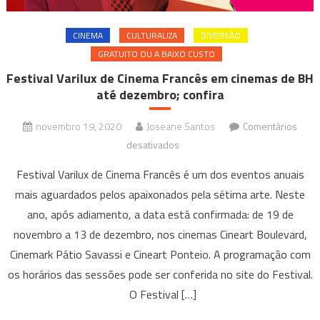
CINEMA
CULTURALIZA
DIVERSÃO
GRATUITO OU A BAIXO CUSTO
Festival Varilux de Cinema Francês em cinemas de BH
até dezembro; confira
novembro 19, 2020
Joseane Santos
Comentários
em
desativados
Festival
Festival Varilux de Cinema Francês é um dos eventos anuais
Varilux
mais aguardados pelos apaixonados pela sétima arte. Neste
de
ano, após adiamento, a data está confirmada: de 19 de
Cinema
novembro a 13 de dezembro, nos cinemas Cineart Boulevard,
Francês
em
Cinemark Pátio Savassi e Cineart Ponteio. A programação com
cinemas
os horários das sessões pode ser conferida no site do Festival.
de
O Festival […]
BH