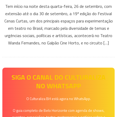
Tem
Tem início na noite desta quarta-feira, 26 de setembro, com
Início
extensão até o dia 30 de setembro, a 19ª edição do Festival
a
Cenas Curtas, um dos principais espaços para experimentação
19ª
em teatro no Brasil, marcado pela diversidade de temas e
Edição
do
urgências sociais, políticas e artísticas, acontecerá no Teatro
Festival
Wanda Fernandes, no Galpão Cine Horto, e no circuito […]
Cenas
Curtas
2018
SIGA O CANAL DO CULTURALIZA
NO WHATSAPP
O Culturaliza BH está agora no WhatsApp.
O guia completo de Belo Horizonte com agenda de shows,
eventos, exposições, teatro, gastronomia e notícias sobre a