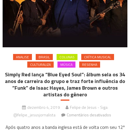
ANALISE
BRASIL
COLUNAS
CRÍTICA MUSICAL
CULTURALIZA
MÚSICA
RESENHA
Simply Red lança “Blue Eyed Soul”: álbum sela os 34
anos de carreira do grupo e traz forte influência do
“Funk” de Isaac Hayes, James Brown e outros
artistas do gênero
dezembro 4, 2019
Felipe de Jesus - Siga:
em
@felipe_jesusjornalista
Comentários desativados
Simply
Após quatro anos a banda inglesa está de volta com seu 12º
Red