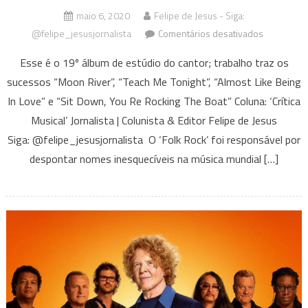
maio 6, 2020
Felipe de Jesus - Siga:
em
@felipe_jesusjornalista
Comentários desativados
James
Esse é o 19º álbum de estúdio do cantor; trabalho traz os
Taylor
sucessos “Moon River”, “Teach Me Tonight”, “Almost Like Being
lança
In Love” e “Sit Down, You Re Rocking The Boat” Coluna: ‘Crítica
“American
Standard”
Musical’ Jornalista | Colunista & Editor Felipe de Jesus
trazendo
Siga: @felipe_jesusjornalista O ‘Folk Rock’ foi responsável por
releituras
despontar nomes inesquecíveis na música mundial […]
de
14
clássicos
da
música
americana