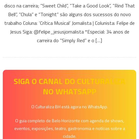
disco na carreira; “Sweet Child”, “Take a Good Look”, “Rind That
lança
Bell”, “Chula” e “Tonight” são alguns dos sucessos do novo
“Blue
Eyed
trabalho Coluna: ‘Crítica Musical’ Jornalista | Colunista: Felipe de
Soul”:
Jesus Siga: @felipe_jesusjornalista *Especial: 34 anos de
álbum
carreira do “Simply Red” e o […]
sela
os
34
anos
de
SIGA O CANAL DO CULTURALIZA
carreira
NO WHATSAPP
do
grupo
O Culturaliza BH está agora no WhatsApp.
e
traz
O guia completo de Belo Horizonte com agenda de shows,
forte
eventos, exposições, teatro, gastronomia e notícias sobre a
influência
cidade.
do