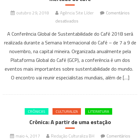
outubro 29, 2018
Agência Site Líder
Comentários
em
desativados
Evento
A Conferência Global de Sustentabilidade do Café 2018 será
mundial
realizada durante a Semana Internacional do Café – de 7 a 9 de
de
novembro, na capital mineira. Organizada anualmente pela
sustentabilidade
Plataforma Global do Café (GCP), a conferência é um dos
com
foco
eventos mais importantes sobre sustentabilidade do mundo.
no
O encontro vai reunir especialistas mundiais, além de […]
mercado
do
café
CRÔNICAS
CULTURALIZA
LITERATURA
Crônica: A partir de uma estação
maio 4, 2017
Redação Culturaliza BH
Comentários