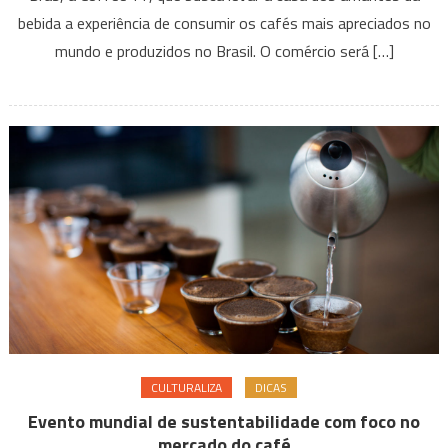
cafés
bebida a experiência de consumir os cafés mais apreciados no
super
mundo e produzidos no Brasil. O comércio será […]
especiais
do
Brasil
para
o
mercado
interno
CULTURALIZA
DICAS
Evento mundial de sustentabilidade com foco no
mercado do café