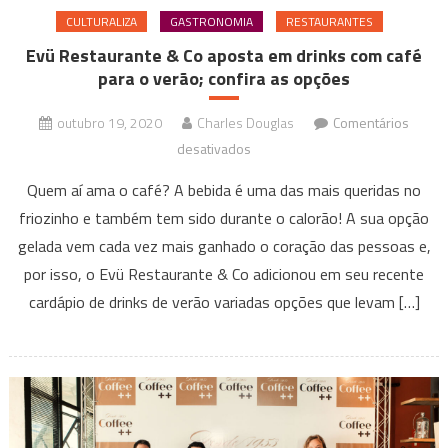
CULTURALIZA
GASTRONOMIA
RESTAURANTES
Evü Restaurante & Co aposta em drinks com café
para o verão; confira as opções
outubro 19, 2020
Charles Douglas
Comentários
em
desativados
Evü
Quem aí ama o café? A bebida é uma das mais queridas no
Restaurante
friozinho e também tem sido durante o calorão! A sua opção
&
gelada vem cada vez mais ganhado o coração das pessoas e,
Co
por isso, o Evü Restaurante & Co adicionou em seu recente
aposta
em
cardápio de drinks de verão variadas opções que levam […]
drinks
com
café
para
o
verão;