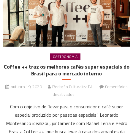
confira
as
opções
GASTRONOMIA
Coffee ++ traz os melhores cafés super especiais do
Brasil para o mercado interno
outubro 19, 2020
Redação Culturaliza BH
Comentários
em
desativados
Coffee
Com o objetivo de “levar para o consumidor o café super
++
especial produzido por pessoas especiais”, Leonardo
traz
Montesanto idealizou, juntamente com Rafael Terra e Pedro
os
Brás, a Coffee ++, que busca levar à casa dos amantes da
melhores