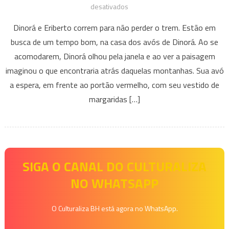
em
desativados
Crônica:
Dinorá e Eriberto correm para não perder o trem. Estão em
A
busca de um tempo bom, na casa dos avós de Dinorá. Ao se
partir
acomodarem, Dinorá olhou pela janela e ao ver a paisagem
de
imaginou o que encontraria atrás daquelas montanhas. Sua avó
uma
estação
a espera, em frente ao portão vermelho, com seu vestido de
margaridas […]
SIGA O CANAL DO CULTURALIZA
NO WHATSAPP
O Culturaliza BH está agora no WhatsApp.