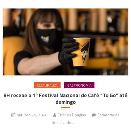
CULTURALIZA
GASTRONOMIA
BH recebe o 1º Festival Nacional de Café “To Go” até
domingo
outubro 29, 2020
Charles Douglas
Comentários
em
desativados
BH