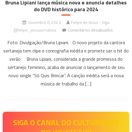
Bruna Lipiani lança música nova e anuncia detalhes
do DVD histórico para 2024
novembro 6, 2023
Felipe de Jesus - Siga:
em
@felipe_jesusjornalista
Comentários desativados
Bruna
Foto: Divulgação/Bruna Lipiani. O novo projeto da cantora
Lipiani
sertaneja tem clipe e coreografia inédita e promete ser o hit do
lança
verão Bruna Lipiani, considerada a grande promessa do
música
nova
sertanejo feminino, acaba de anunciar o lançamento de seu
e
novo single “Só Quis Brincar”. A canção inédita será a nova
anuncia
música de trabalho da […]
detalhes
do
DVD
histórico
para
SIGA O CANAL DO CULTURALIZA
2024