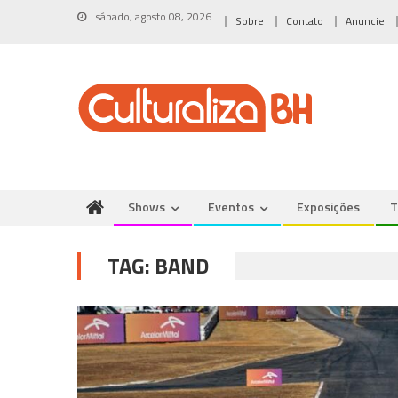
Skip
sábado, agosto 08, 2026
Sobre
Contato
Anuncie
to
content
Shows
Eventos
Exposições
T
TAG:
BAND