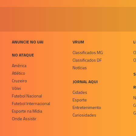
ANUNCIE NO UAI
VRUM
L
Classificados MG
C
NO ATAQUE
Classificados DF
C
América
Notícias
Atlético
S
Cruzeiro
JORNAL AQUI
R
Vôlei
Cidades
Futebol Nacional
N
Esporte
Futebol Internacional
C
Entretenimento
Esporte na Mídia
G
Curiosidades
Onde Assistir