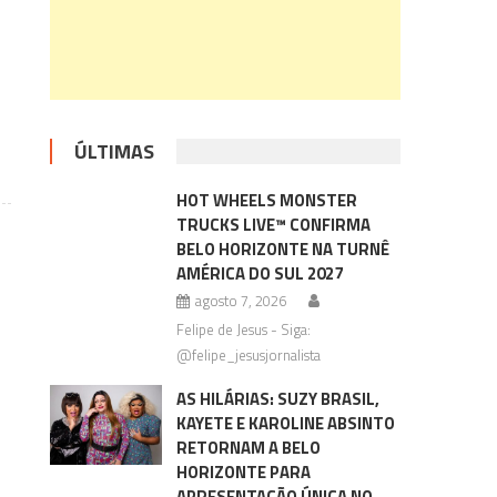
ÚLTIMAS
HOT WHEELS MONSTER
TRUCKS LIVE™ CONFIRMA
BELO HORIZONTE NA TURNÊ
AMÉRICA DO SUL 2027
agosto 7, 2026
Felipe de Jesus - Siga:
@felipe_jesusjornalista
AS HILÁRIAS: SUZY BRASIL,
KAYETE E KAROLINE ABSINTO
RETORNAM A BELO
HORIZONTE PARA
APRESENTAÇÃO ÚNICA NO