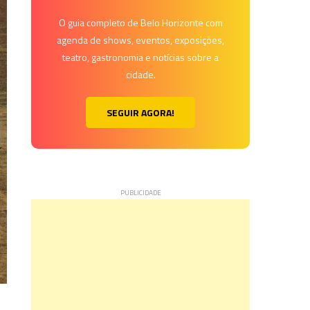
O guia completo de Belo Horizonte com
agenda de shows, eventos, exposições,
teatro, gastronomia e notícias sobre a
cidade.
SEGUIR AGORA!