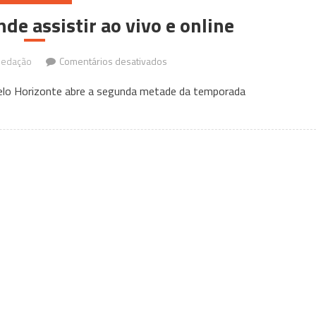
de assistir ao vivo e online
em
edação
Comentários desativados
Stock
 Belo Horizonte abre a segunda metade da temporada
Car
em
BH:
onde
assistir
ao
vivo
e
online