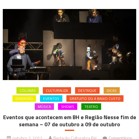
COLUNAS
CULTURALIZA
DESTAQUE
DICAS
DIVERSÃO
EVENTOS
GRATUITO OU A BAIXO CUSTO
MÚSICA
SHOWS
TEATRO
Eventos que acontecem em BH e Região Nesse fim de
semana – 07 de outubro a 09 de outubro
outubro 7, 2022
Redação Culturaliza BH
Comentários