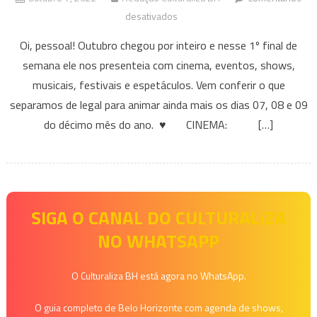
em
desativados
Eventos
Oi, pessoal! Outubro chegou por inteiro e nesse 1º final de
que
semana ele nos presenteia com cinema, eventos, shows,
acontecem
musicais, festivais e espetáculos. Vem conferir o que
em
separamos de legal para animar ainda mais os dias 07, 08 e 09
BH
e
do décimo mês do ano. ♥ CINEMA: […]
Região
Nesse
fim
de
semana
SIGA O CANAL DO CULTURALIZA
–
NO WHATSAPP
07
de
O Culturaliza BH está agora no WhatsApp.
outubro
a
O guia completo de Belo Horizonte com agenda de shows,
09