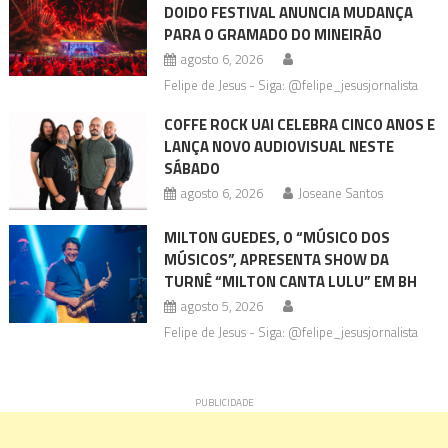
DOIDO FESTIVAL ANUNCIA MUDANÇA
PARA O GRAMADO DO MINEIRÃO
agosto 6, 2026
Felipe de Jesus - Siga: @felipe_jesusjornalista
COFFE ROCK UAI CELEBRA CINCO ANOS E
LANÇA NOVO AUDIOVISUAL NESTE
SÁBADO
agosto 6, 2026
Joseane Santos
MILTON GUEDES, O “MÚSICO DOS
MÚSICOS”, APRESENTA SHOW DA
TURNÊ “MILTON CANTA LULU” EM BH
agosto 5, 2026
Felipe de Jesus - Siga: @felipe_jesusjornalista