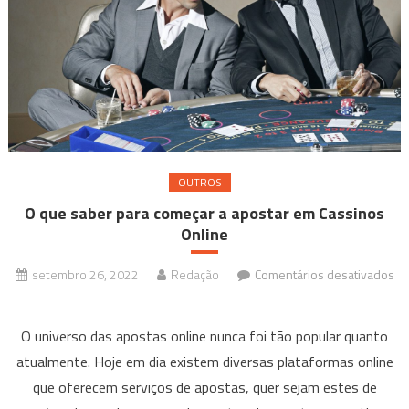
OUTROS
O que saber para começar a apostar em Cassinos
Online
setembro 26, 2022
Redação
Comentários desativados
em
O
O universo das apostas online nunca foi tão popular quanto
que
atualmente. Hoje em dia existem diversas plataformas online
saber
que oferecem serviços de apostas, quer sejam estes de
para