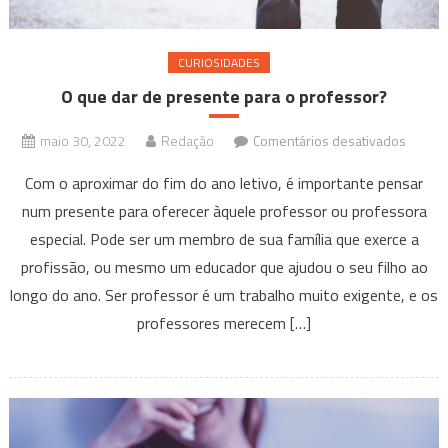
CURIOSIDADES
O que dar de presente para o professor?
em
maio 30, 2022
Redação
Comentários desativados
O
Com o aproximar do fim do ano letivo, é importante pensar
que
num presente para oferecer àquele professor ou professora
dar
especial. Pode ser um membro de sua família que exerce a
de
presen
profissão, ou mesmo um educador que ajudou o seu filho ao
para
longo do ano. Ser professor é um trabalho muito exigente, e os
o
professores merecem […]
profes