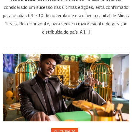
considerado um sucesso nas últimas edições, está confirmado
de
Gera
para os dias 09 e 10 de novembro e escolheu a capital de Minas
Distr
Gerais, Belo Horizonte, para sediar o maior evento de geração
será
distribuída do país. A […]
reali
em
Belo
Horiz
CULTURALIZA