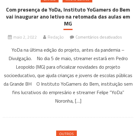
Com presença de YoDa, Instituto YoGamers do Bem
vai inaugurar ano letivo na retomada das aulas em
MG
em
maio 2, 2022
Redação
Comentários desativados
Com
YoDa na última edição do projeto, antes da pandemia –
presen
Divulgação. No dia 5 de maio, streamer estará em Pedro
de
Leopoldo (MG) para oficializar novidades do projeto
YoDa,
Institut
socioeducativo, que ajuda crianças e jovens de escolas públicas
YoGame
da Grande BH O Instituto YoGamers do Bem, instituição sem
do
fins lucrativos do empresário e streamer Felipe “YoDa”
Bem
Noronha, […]
vai
inaugur
ano
letivo
OUTROS
na