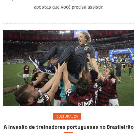
apostas que você precisa assistir.
aposta
esport
que
você
precis
assistir
CULTURALIZA
A invasão de treinadores portugueses no Brasileirão