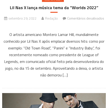
Lil Nas X lança música tema da “Worlds 2022”
setembro 29, 2022
Redação
Comentários desativados
em
Lil
O artista americano Montero Lamar Hill, mundialmente
Nas
conhecido por Lil Nas X após emplacar diversos hits: como por
X
exemplo: “Old Town Road”, “Panini” e “Industry Baby”, foi
lança
recentemente nomeado como presidente de League of
música
tema
Legends, em comunicado oficial feito pela desenvolvedora do
da
jogo, no dia 15 de setembro. Aproveitando a deixa, o artista
“Worlds
não demorou […]
2022”