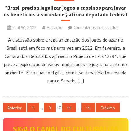
retoma
“Brasil precisa legalizar jogos e cassinos para levar
os benefícios à sociedade”, afirma deputado federal
das
aulas
em
abril 30, 2022
Redação
Comentários desativados
em
“Brasil
MG
A discussão sobre a regulamentação dos jogos de azar no
precisa
Brasil está em foco mais uma vez em 2022. Em fevereiro, a
legaliza
Câmara dos Deputados aprovou o Projeto de Lei 442/91, que
jogos
e
prevê a exploração de várias modalidades de jogatina tanto no
cassin
ambiente físico quanto digital, com isso a matéria foi enviada
para
para o Senado, […]
levar
os
benefíc
Paginação
à
Anterior
1
…
9
10
11
…
15
Próximo
socieda
de
afirma
SIGA O CANAL DO CULTURALIZA
posts
deputa