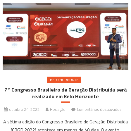
BELO HORIZONTE
7° Congresso Brasileiro de Geração Distribuída será
realizado em Belo Horizonte
em
outubro 24, 2022
Redação
Comentários desativados
7°
A sétima edição do Congresso Brasileiro de Geração Distribuída
Cong
(CBGD 2022) acontece em menos de 40 dias. O evento,
Brasi