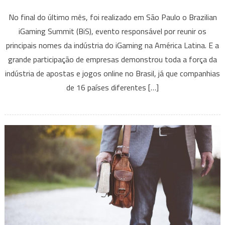
Evento
No final do último mês, foi realizado em São Paulo o Brazilian
de
iGaming Summit (BiS), evento responsável por reunir os
iGamin
principais nomes da indústria do iGaming na América Latina. E a
recebe
repres
grande participação de empresas demonstrou toda a força da
de
indústria de apostas e jogos online no Brasil, já que companhias
16
de 16 países diferentes […]
países
e
demons
força
do
mercad
brasilei