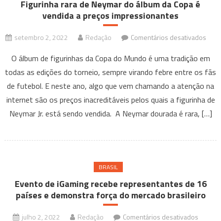
Figurinha rara de Neymar do álbum da Copa é
vendida a preços impressionantes
em
setembro 2, 2022
Redação
Comentários desativados
Figur
O álbum de figurinhas da Copa do Mundo é uma tradição em
rara
todas as edições do torneio, sempre virando febre entre os fãs
de
de futebol. E neste ano, algo que vem chamando a atenção na
Neym
do
internet são os preços inacreditáveis pelos quais a figurinha de
álbu
Neymar Jr. está sendo vendida. A Neymar dourada é rara, […]
da
Copa
é
vend
BRASIL
a
Evento de iGaming recebe representantes de 16
preç
países e demonstra força do mercado brasileiro
impr
em
julho 2, 2022
Redação
Comentários desativados