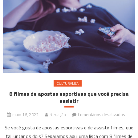
CULTURALIZA
8 filmes de apostas esportivas que você precisa
assistir
em
maio 16, 2022
Redação
Comentários desativados
8
Se você gosta de apostas esportivas e de assistir filmes, que
filmes
tal juntar os dois? Separamos aqui uma lista com 8 filmes de
de