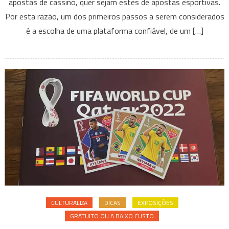
apostas de cassino, quer sejam estes de apostas esportivas.
começar
a
Por esta razão, um dos primeiros passos a serem considerados
apostar
é a escolha de uma plataforma confiável, de um […]
em
Cassinos
Online
CULTURALIZA
DICAS
EXPOSIÇÕES
GRATUITO OU A BAIXO CUSTO