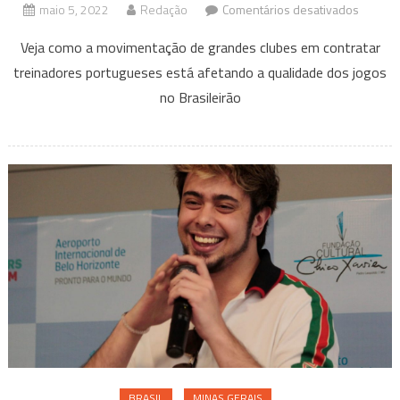
em
maio 5, 2022
Redação
Comentários desativados
A
Veja como a movimentação de grandes clubes em contratar
invasão
treinadores portugueses está afetando a qualidade dos jogos
de
no Brasileirão
treinad
portug
no
Brasile
BRASIL
MINAS GERAIS