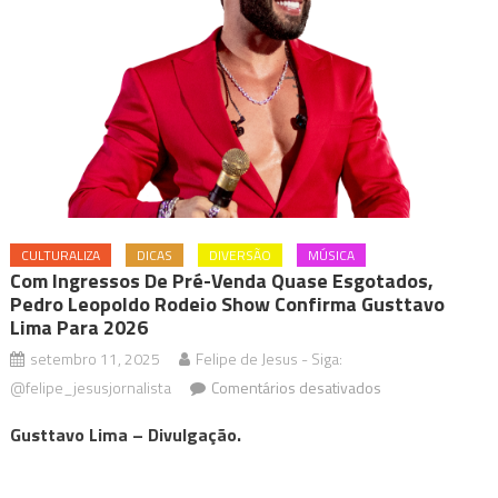
CULTURALIZA
DICAS
DIVERSÃO
MÚSICA
Com Ingressos De Pré-Venda Quase Esgotados,
Pedro Leopoldo Rodeio Show Confirma Gusttavo
Lima Para 2026
setembro 11, 2025
Felipe de Jesus - Siga:
em
@felipe_jesusjornalista
Comentários desativados
Com
Gusttavo Lima – Divulgação.
ingressos
de
pré-