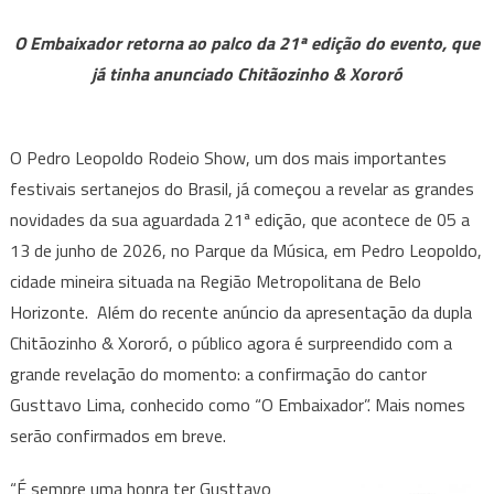
venda
O Embaixador retorna ao palco da 21ª edição do evento, que
quase
já tinha anunciado Chitãozinho & Xororó
esgotados,
Pedro
Leopoldo
O Pedro Leopoldo Rodeio Show, um dos mais importantes
Rodeio
festivais sertanejos do Brasil, já começou a revelar as grandes
Show
novidades da sua aguardada 21ª edição, que acontece de 05 a
confirma
Gusttavo
13 de junho de 2026, no Parque da Música, em Pedro Leopoldo,
Lima
cidade mineira situada na Região Metropolitana de Belo
para
Horizonte. Além do recente anúncio da apresentação da dupla
2026
Chitãozinho & Xororó, o público agora é surpreendido com a
grande revelação do momento: a confirmação do cantor
Gusttavo Lima, conhecido como “O Embaixador”. Mais nomes
serão confirmados em breve.
“É sempre uma honra ter Gusttavo