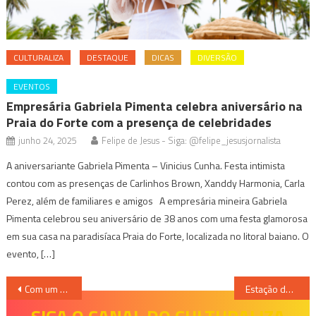
CULTURALIZA
DESTAQUE
DICAS
DIVERSÃO
EVENTOS
Empresária Gabriela Pimenta celebra aniversário na
Praia do Forte com a presença de celebridades
junho 24, 2025
Felipe de Jesus - Siga: @felipe_jesusjornalista
A aniversariante Gabriela Pimenta – Vinicius Cunha. Festa intimista
contou com as presenças de Carlinhos Brown, Xanddy Harmonia, Carla
Perez, além de familiares e amigos A empresária mineira Gabriela
Pimenta celebrou seu aniversário de 38 anos com uma festa glamorosa
em sua casa na paradisíaca Praia do Forte, localizada no litoral baiano. O
evento, […]
Navegação
Com um setor já esgotado, vendas de ingressos para Matuê em Belo Horizonte estão liberadas
Estação de Cultura leva arte e cidadania às periferias de BH com espetáculo protagonizado por jovens artistas