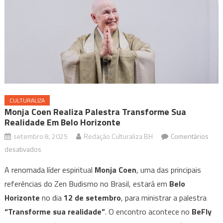
CULTURALIZA
Monja Coen Realiza Palestra Transforme Sua
Realidade Em Belo Horizonte
setembro 8, 2025
Redação Culturaliza BH
Comentários
em
desativados
Monja
A renomada líder espiritual
Monja Coen
, uma das principais
Coen
referências do Zen Budismo no Brasil, estará em
Belo
realiza
Horizonte
no dia
12 de setembro
, para ministrar a palestra
palestra
“Transforme sua realidade”
Transforme
. O encontro acontece no
BeFly