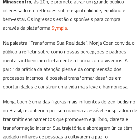
Sua
Minascentro,
às 20h, e promete atrair um grande público
Realidade
interessado em reflexões sobre espiritualidade, equilíbrio e
em
bem-estar. Os ingressos estão disponíveis para compra
Belo
através da plataforma
Sympla
.
Horizonte
Na palestra “Transforme Sua Realidade”, Monja Coen convida o
público a refletir sobre como nossas percepções e padrões
mentais influenciam diretamente a forma como vivemos. A
partir da prática da atenção plena e da compreensão dos
processos internos, é possível transformar desafios em
oportunidades e construir uma vida mais leve e harmoniosa.
Monja Coen é uma das figuras mais influentes do zen-budismo
no Brasil, reconhecida por sua maneira acessível e inspiradora de
transmitir ensinamentos que promovem equilíbrio, clareza e
transformação interior. Sua trajetória e abordagem única têm
ajudado milhares de pessoas a cultivarem a paz, o