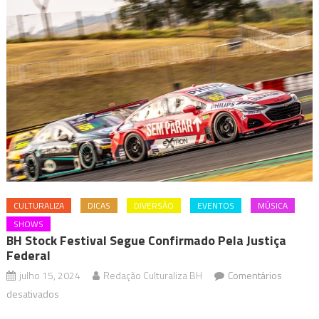
CULTURALIZA
DICAS
DIVERSÃO
EVENTOS
MÚSICA
SHOWS
BH Stock Festival Segue Confirmado Pela Justiça
Federal
julho 15, 2024
Redação Culturaliza BH
Comentários
em
desativados
BH