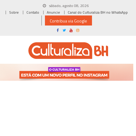
Skip
sábado, agosto 08, 2026
to
Sobre
Contato
Anuncie
Canal do Culturaliza BH no WhatsApp
content
Contribua via Google