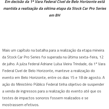
Em decisão da 1ª Vara Federal Civel de Belo Horizonte está
Stock
mantida a realização da sétima etapa da Stock Car Pro Series
Festival
em BH
segue
confirmado
pela
Justiça
Federal
Mais um capítulo na batalha para a realização da etapa mineira
da Stock Car Pro Series foi superada na última sexta-feira, 12
de julho. A juíza federal Adriane Luísa Vieira Trindade, da 1ª Vara
Federal Civel de Belo Horizonte, manteve a realização do
evento em Belo Horizonte, entre os dias 15 e 18 de agosto. A
ação do Ministério Público Federal tinha objetivo de suspender
a venda de ingressos para a realização do evento até que os
testes de impactos sonoros fossem realizados e se
mostrassem efetivos.