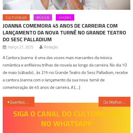
CULTURALIZA
MÚSICA
SHOWS
JOANNA COMEMORA 45 ANOS DE CARREIRA COM
LANÇAMENTO DA NOVA TURNÊ NO GRANDE TEATRO
DO SESC PALLADIUM
março 27, 2025
Redação
A Cantora Joanna é uma das vozes mais marcantes da música
romântica e enfileirou trilhas de novela ao longo da carreira. No dia 10
de maio (sábado) , às 21h no Grande Teatro do Sesc Palladium, recebe
a cantora Joanna com o lançamento da sua nova turnê de
comemoração de 45 anos de carreira. A […]
Navegação
Eventos que acontecem em BH e Região Nesse fim de semana – 13 a 15 de janeiro
Os Melhores do Mundo e Barbixas chegam a BH com a peça “O Grande Desencontro”
de
SIGA O CANAL DO CULTURALIZA
NO WHATSAPP
Post