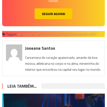
cidade.
SEGUIR AGORA!
Tagged
BH
,
cinema
,
Cult
,
culturalizabh
,
Mostra Retrospectiva 2022
Joseane Santos
Canceriana do coração apaixonado, amante da boa
música, atleticana no corpo e na alma, mineirinha do
interior que encontrou na capital seu lugar no mundo.
LEIA TAMBÉM...