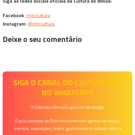
Siga as redes sociais oficiais da Cultura do Minas:
Facebook
:
/mtccultura
Instagram
:
@mtccultura
Deixe o seu comentário
SIGA O CANAL DO CULTURALIZA
NO WHATSAPP
O Culturaliza BH está agora no WhatsApp.
O guia completo de Belo Horizonte com agenda de shows,
eventos, exposições, teatro, gastronomia e notícias sobre a