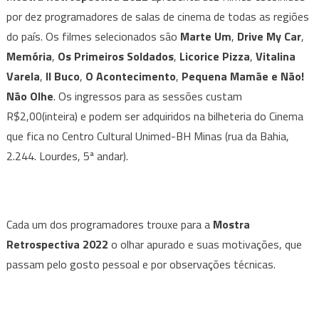
mais
por dez programadores de salas de cinema de todas as regiões
uma
do país. Os filmes selecionados são
Marte Um
,
Drive My Car
,
Mostra
Memória
,
Os Primeiros Soldados
,
Licorice Pizza
,
Vitalina
Retrospectiva
Varela
,
Il Buco
,
O Acontecimento
,
Pequena Mamãe e Não!
2022
Não Olhe
. Os ingressos para as sessões custam
R$2,00(inteira) e podem ser adquiridos na bilheteria do Cinema
que fica no Centro Cultural Unimed-BH Minas (rua da Bahia,
2.244. Lourdes, 5ª andar).
Cada um dos programadores trouxe para a
Mostra
Retrospectiva 2022
o olhar apurado e suas motivações, que
passam pelo gosto pessoal e por observações técnicas.