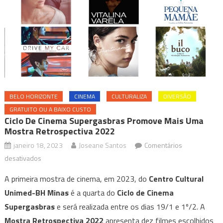
BELO HORIZONTE
CINEMA
CULTURALIZA
DIVERSÃO
GRATUITO OU A BAIXO CUSTO
Ciclo De Cinema Supergasbras Promove Mais Uma
Mostra Retrospectiva 2022
janeiro 18, 2023
Joseane Santos
Comentários
em
desativados
Ciclo
A primeira mostra de cinema, em 2023, do
Centro Cultural
de
Unimed-BH Minas
é a quarta do
Ciclo de Cinema
Cinema
Supergasbras
e será realizada entre os dias 19/1 e 1º/2. A
Supergasbras
Mostra Retrospectiva 2022
promove
apresenta dez filmes escolhidos