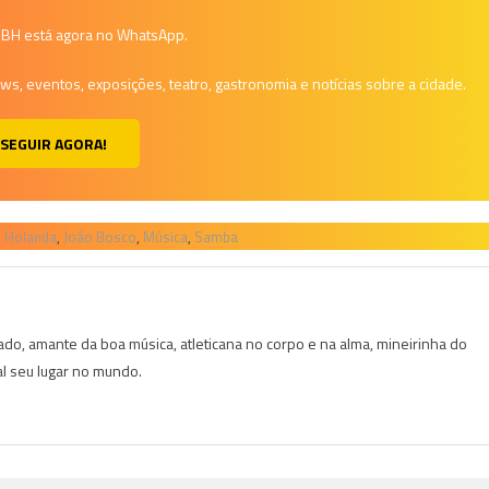
a BH está agora no WhatsApp.
, eventos, exposições, teatro, gastronomia e notícias sobre a cidade.
SEGUIR AGORA!
e Holanda
,
João Bosco
,
Música
,
Samba
do, amante da boa música, atleticana no corpo e na alma, mineirinha do
al seu lugar no mundo.