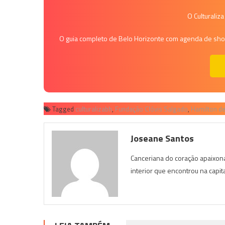
O Culturaliz
O guia completo de Belo Horizonte com agenda de shows
Tagged
culturalizabh
,
Fundação Clóvis Salgado
,
Hamilton d
Joseane Santos
Canceriana do coração apaixona
interior que encontrou na capit