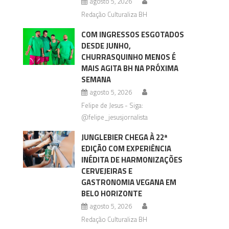
agosto 5, 2026
Redação Culturaliza BH
COM INGRESSOS ESGOTADOS
DESDE JUNHO,
CHURRASQUINHO MENOS É
MAIS AGITA BH NA PRÓXIMA
SEMANA
agosto 5, 2026
Felipe de Jesus - Siga:
@felipe_jesusjornalista
JUNGLEBIER CHEGA À 22ª
EDIÇÃO COM EXPERIÊNCIA
INÉDITA DE HARMONIZAÇÕES
CERVEJEIRAS E
GASTRONOMIA VEGANA EM
BELO HORIZONTE
agosto 5, 2026
Redação Culturaliza BH