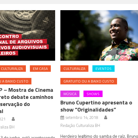
CULTURALIZA
EM CASA
CULTURALIZA
EVENTOS
 A BAIXO CUSTO
GRATUITO OU A BAIXO CUSTO
P – Mostra de Cinema
MÚSICA
SHOWS
reto debate caminhos
Bruno Cupertino apresenta o
eservação do
show “Originalidades”
al
setembro 14, 2018
021
Redação Culturaliza BH
aliza BH
Herdeiro legítimo do samba de raíz, Brun
23 de junho, está acontecendo