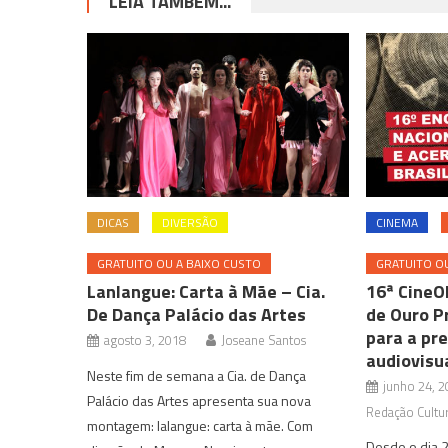
LEIA TAMBÉM...
DICAS
DIVERSÃO
CINEMA
GRATUITO OU A BAIXO CUSTO
GRATUITO OU
Lanlangue: Carta à Mãe – Cia.
16ª CineO
De Dança Palácio das Artes
de Ouro P
para a pr
agosto 3, 2018
Joseane Santos
audiovisu
Neste fim de semana a Cia. de Dança
junho 24, 2
Palácio das Artes apresenta sua nova
Redação Cultur
montagem: lalangue: carta à mãe. Com
Desde o dia 