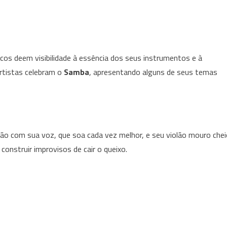
Hamilton
de
Holanda
no
s deem visibilidade à essência dos seus instrumentos e à
show
artistas celebram o
Samba
, apresentando alguns de seus temas
“Eu
vou
pro
Samba”
oão com sua voz, que soa cada vez melhor, e seu violão mouro che
construir improvisos de cair o queixo.