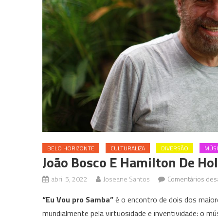
BELO HORIZONTE
CULTURALIZA
DIVERSÃO
MÚSI
João Bosco E Hamilton De Ho
abril 5, 2022
Joseane Santos
Comentários des
“Eu Vou pro Samba”
é o encontro de dois dos maior
mundialmente pela virtuosidade e inventividade: o m