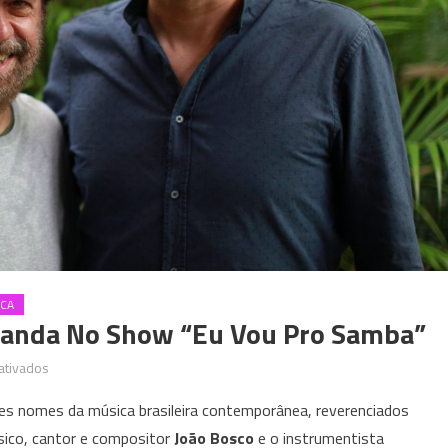
CA
landa No Show “Eu Vou Pro Samba”
em
ativados
João
es nomes da música brasileira contemporânea, reverenciados
Bosco
úsico, cantor e compositor
João Bosco
e o instrumentista
e