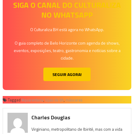
SIGA O CANAL DO CULTURALIZA
NO WHATSAPP
O Culturaliza BH está agora no WhatsApp.
O guia completo de Belo Horizonte com agenda de shows,
eventos, exposições, teatro, gastronomia e notícias sobre a
cidade.
SEGUIR AGORA!
Tagged
#quarentena
,
lojas de bh
,
máscaras
Charles Douglas
Virginiano, metropolitano de Ibirité, mas com a vida