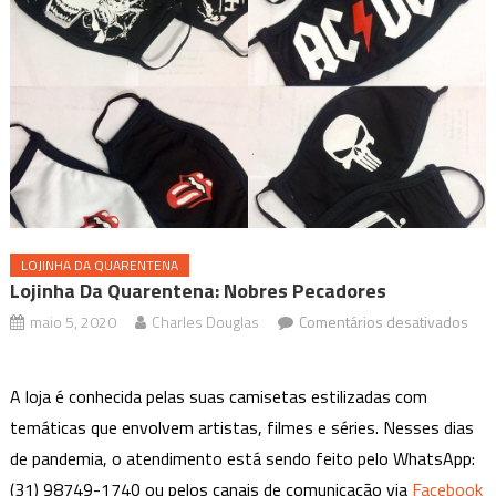
LOJINHA DA QUARENTENA
Lojinha Da Quarentena: Nobres Pecadores
maio 5, 2020
Charles Douglas
Comentários desativados
em
Lojinha
A loja é conhecida pelas suas camisetas estilizadas com
da
temáticas que envolvem artistas, filmes e séries. Nesses dias
Quarentena:
de pandemia, o atendimento está sendo feito pelo WhatsApp:
Nobres
Pecadores
(31) 98749-1740 ou pelos canais de comunicação via
Facebook