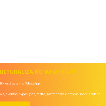
 CULTURALIZA NO WHATSAPP
a BH está agora no WhatsApp.
, eventos, exposições, teatro, gastronomia e notícias sobre a cidade.