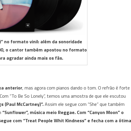
)” no formato vinil: além da sonoridade
80, o cantor também apostou no formato
para agradar ainda mais os fãs.
xa anterior
, mas agora com pianos dando o tom. O refrão é forte
 Com “To Be So Lonely”, temos uma amostra de que ele escutou
s (Paul McCartney)”.
Assim ele segue com “She” que também
em
“Sunflower”, música meio Reggae. Com “Canyon Moon” o
segue com “Treat People Whit Kindness” e fecha com a ótim