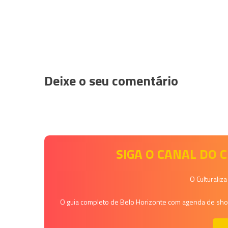
Deixe o seu comentário
SIGA O CANAL DO
O Culturaliz
O guia completo de Belo Horizonte com agenda de shows