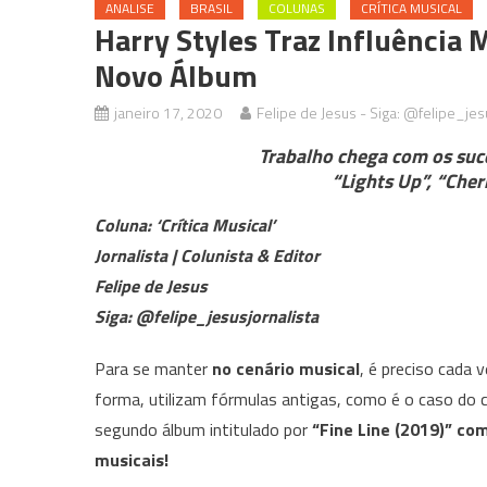
ANALISE
BRASIL
COLUNAS
CRÍTICA MUSICAL
Harry Styles Traz Influência
Novo Álbum
janeiro 17, 2020
Felipe de Jesus - Siga: @felipe_jes
Trabalho chega com os suc
“Lights Up”, “Che
Coluna: ‘Crítica Musical’
Jornalista | Colunista & Editor
Felipe de Jesus
Siga: @felipe_jesusjornalista
Para se manter
no cenário
musical
, é preciso cada 
forma, utilizam fórmulas antigas, como é o caso do 
segundo álbum intitulado por
“Fine Line (2019)” co
musicais!