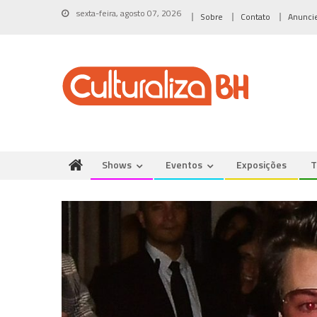
Skip
sexta-feira, agosto 07, 2026
Sobre
Contato
Anunci
to
content
Shows
Eventos
Exposições
T