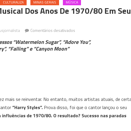
CULTURALIZA
MINAS GERAIS
MÚSICA
 Musical Dos Anos De 1970/80 Em Seu
em
usjornalista
Comentários desativados
Harry
essos “Watermelon Sugar”, “Adore You”,
Styles
rry”, “Falling” e “Canyon Moon”
traz
influência
musical
dos
anos
de
1970/80
vez mais se reinventar. No entanto, muitos artistas atuais, de cert
em
cantor
“
Harry
Styles”.
Prova disso, foi que o cantor lançou o seu
seu
m influências de 1970/80. O resultado? Sucesso nas paradas
novo
álbum