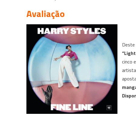
Avaliação
Deste 
“Light
cinco 
artist
aposta
manga
Dispon