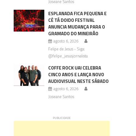
Joseane Santos
ESPLANADA FICA PEQUENA E
CÊ TÁ DOIDO FESTIVAL
ANUNCIA MUDANÇA PARA O
GRAMADO DO MINEIRÃO
agosto 6, 2026
Felipe de Jesus - Siga:
@felipe_jesusjornalista
COFFE ROCK UAI CELEBRA
CINCO ANOS E LANÇA NOVO
AUDIOVISUAL NESTE SÁBADO
agosto 6, 2026
Joseane Santos