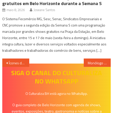
gratuitos em Belo Horizonte durante a Semana S
maio 8, 2026
Joseane Santos
O Sistema Fecomércio MG, Sesc, Senac, Sindicatos Empresariais e
CNC promove a segunda edição da Semana S com uma programação
marcada por grandes shows gratuitos na Praça da Estação, em Belo
Horizonte, entre 15 e 17 de maio (sexta-feira a domingo). A iniciativa
integra cultura, lazer e diversos serviços voltados especialmente aos
trabalhadores e trabalhadoras do comércio de bens, serviços […]
Navegação
Ícones da Jovem Guarda, Golden Boys desembarcam em BH
Monólogo aSSpirina mostra as barbáries do Holocausto com o apoio da indústria farmacêutica
de
SIGA O CANAL DO CULTURALIZA
NO WHATSAPP
Post
O Culturaliza BH está agora no WhatsApp.
O guia completo de Belo Horizonte com agenda de shows,
eventos, exposições, teatro, gastronomia e notícias sobre a