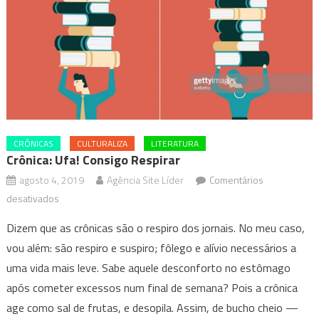
CRÔNICAS
CULTURALIZA
LITERATURA
Crônica: Ufa! Consigo Respirar
agosto 4, 2019
Agência Site Líder
Comentários
em
desativados
Crônica:
Dizem que as crônicas são o respiro dos jornais. No meu caso,
Ufa!
vou além: são respiro e suspiro; fôlego e alívio necessários a
Consigo
uma vida mais leve. Sabe aquele desconforto no estômago
respirar
após cometer excessos num final de semana? Pois a crônica
age como sal de frutas, e desopila. Assim, de bucho cheio —