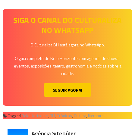
SIGA O CANAL DO CULTURALIZA
NO WHATSAPP
O Culturaliza BH está agora no WhatsApp.
O guia completo de Belo Horizonte com agenda de shows,
eventos, exposições, teatro, gastronomia e notícias sobre a
cidade.
SEGUIR AGORA!
Tagged
Belo Horizonte
,
BH
,
Crônicas
,
Cultura
,
literatura
Agência Site Líder