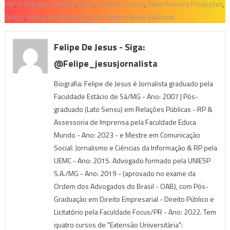
HIV
,
O Segundo Armário
,
Peça
,
Salvador Corrêa
,
Sílvio Ferreira Produções
,
Teatro
,
Teatro de Câmara do Cine Theatro Brasil Vallourec
Felipe De Jesus - Siga:
@felipe_jesusjornalista
Biografia: Felipe de Jesus é Jornalista graduado pela
Faculdade Estácio de Sá/MG - Ano: 2007 | Pós-
graduado (Lato Sensu) em Relações Públicas - RP &
Assessoria de Imprensa pela Faculdade Educa
Mundo - Ano: 2023 - e Mestre em Comunicação
Social: Jornalismo e Ciências da Informação & RP pela
UEMC - Ano: 2015. Advogado formado pela UNIESP
S.A./MG - Ano: 2019 - (aprovado no exame da
Ordem dos Advogados do Brasil - OAB), com Pós-
Graduação em Direito Empresarial - Direito Público e
Licitatório pela Faculdade Focus/PR - Ano: 2022. Tem
quatro cursos de "Extensão Universitária":