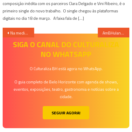
composição inédita com os parceiros Clara Delgado e Vini Ribeiro, é o
primeiro single do novo trabalho. O single chegou às plataformas
digitais no dia 18 de março. A faixa fala de […]
Navegação
Na medida certa: “Imagine Dragons” traz som impactante em “Origins” novo álbum
AmBHulantes #2 traz Favelinha Dance e Oficina do Mundialito de Rolimã neste final de semana
de
SIGA O CANAL DO CULTURALIZA
NO WHATSAPP
Post
O Culturaliza BH está agora no WhatsApp.
O guia completo de Belo Horizonte com agenda de shows,
eventos, exposições, teatro, gastronomia e notícias sobre a
cidade.
SEGUIR AGORA!