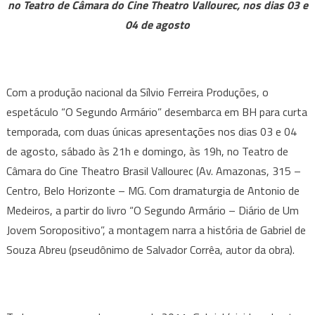
no Teatro de Câmara do Cine Theatro Vallourec, nos dias 03 e
Armário”
narra
04 de agosto
a
experiência
de
Com a produção nacional da Sílvio Ferreira Produções, o
um
espetáculo “O Segundo Armário” desembarca em BH para curta
jovem
com
temporada, com duas únicas apresentações nos dias 03 e 04
HIV
de agosto, sábado às 21h e domingo, às 19h, no Teatro de
Câmara do Cine Theatro Brasil Vallourec (Av. Amazonas, 315 –
Centro, Belo Horizonte – MG. Com dramaturgia de Antonio de
Medeiros, a partir do livro “O Segundo Armário – Diário de Um
Jovem Soropositivo”, a montagem narra a história de Gabriel de
Souza Abreu (pseudônimo de Salvador Corrêa, autor da obra).