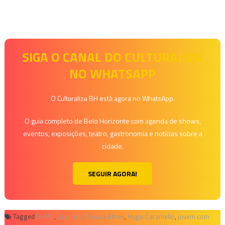
SIGA O CANAL DO CULTURALIZA
NO WHATSAPP
O Culturaliza BH está agora no WhatsApp.
O guia completo de Belo Horizonte com agenda de shows,
eventos, exposições, teatro, gastronomia e notícias sobre a
cidade.
SEGUIR AGORA!
Tagged
BHMG
,
Gabriel de Souza Abreu
,
Hugo Caramello
,
jovem com