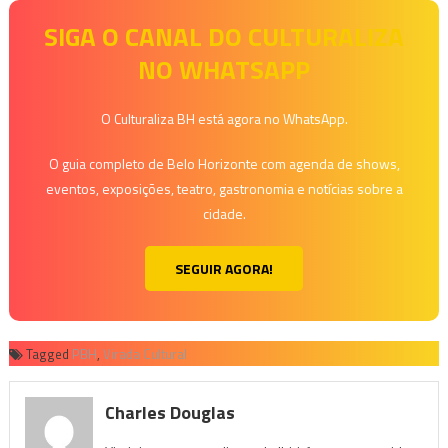
SIGA O CANAL DO CULTURALIZA
NO WHATSAPP
O Culturaliza BH está agora no WhatsApp.
O guia completo de Belo Horizonte com agenda de shows,
eventos, exposições, teatro, gastronomia e notícias sobre a
cidade.
SEGUIR AGORA!
Tagged
PBH
,
Virada Cultural
Charles Douglas