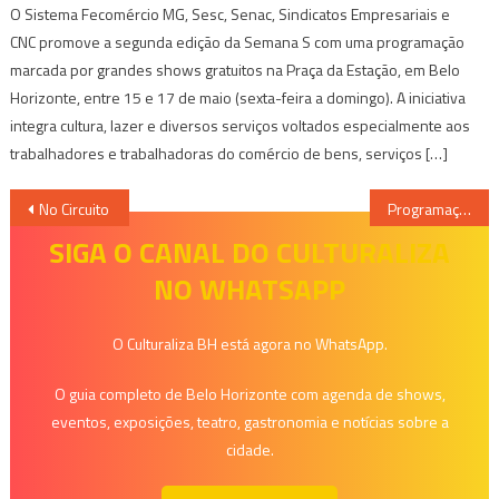
O Sistema Fecomércio MG, Sesc, Senac, Sindicatos Empresariais e
CNC promove a segunda edição da Semana S com uma programação
marcada por grandes shows gratuitos na Praça da Estação, em Belo
Horizonte, entre 15 e 17 de maio (sexta-feira a domingo). A iniciativa
integra cultura, lazer e diversos serviços voltados especialmente aos
trabalhadores e trabalhadoras do comércio de bens, serviços […]
Navegação
No Circuito
Programação Associada
de
SIGA O CANAL DO CULTURALIZA
NO WHATSAPP
Post
O Culturaliza BH está agora no WhatsApp.
O guia completo de Belo Horizonte com agenda de shows,
eventos, exposições, teatro, gastronomia e notícias sobre a
cidade.