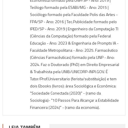
Economista formado pela UNP/SP - Ano: 2019 |
Teólogo formado pela ESABI/MG - Ano: 2015 |
Sociólogo formado pela Faculdade Polis das Artes -
FPA/SP - Ano: 2016 | Tec.Publicidade formado pelo
IPED/SP - Ano: 2019 | Engenheiro da Computação TI
(Ciências da Computação) formado pela Federal
Educação - Ano: 2023 & Engenharia de Prompts IA -
Faculdade Metropolitana - Ano: 2025. Farmacêutico
(Ciências Farmacêuticas) formado pela UNP - Ano:
2024. Faz o Doutorado (PhD) em Direito Empresarial
& Trabalhista pela UNIB/UNICORP-INPI.GOV. É
Tutor/Prof.Universitario (ferista/substituição) e tem
dois Ebooks (livros): área Sociológica e Econômica:
"Sociedade Conectada (2020)" - (ramo da
Sociologia)- "10 Passos Para Alcançar a Estabilidade
Financeira (2024)" - (ramo da economia).
LEIA TAMBÉM...