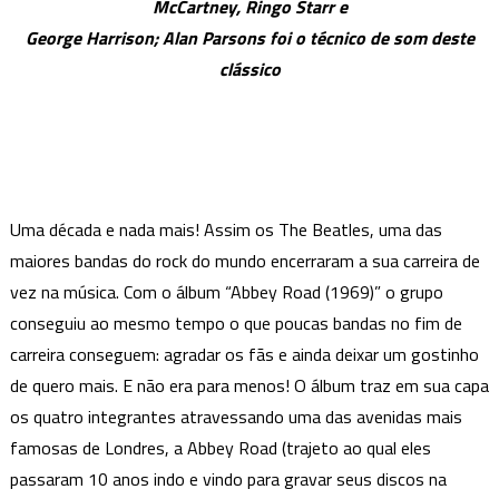
McCartney, Ringo Starr e
Abbey
George Harrison; Alan Parsons foi o técnico de som deste
Road
completa
clássico
50
anos
sendo
um
dos
Uma década e nada mais! Assim os The Beatles, uma das
percussores do
maiores bandas do rock do mundo encerraram a sua carreira de
Rock
mundial
vez na música. Com o álbum “Abbey Road (1969)” o grupo
conseguiu ao mesmo tempo o que poucas bandas no fim de
carreira conseguem: agradar os fãs e ainda deixar um gostinho
de quero mais. E não era para menos! O álbum traz em sua capa
os quatro integrantes atravessando uma das avenidas mais
famosas de Londres, a Abbey Road (trajeto ao qual eles
passaram 10 anos indo e vindo para gravar seus discos na