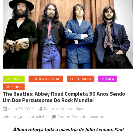
COLUNAS
CRÍTICA MUSICAL
CULTURALIZA
MÚSICA
RESENHA
The Beatles: Abbey Road Completa 50 Anos Sendo
Um Dos Percussores Do Rock Mundial
maio 25, 2019
Felipe de Jesus - Siga:
em
@felipe_jesusjornalista
Comentários desativados
The
Álbum reforça toda a maestria de John Lennon, Paul
Beatles: