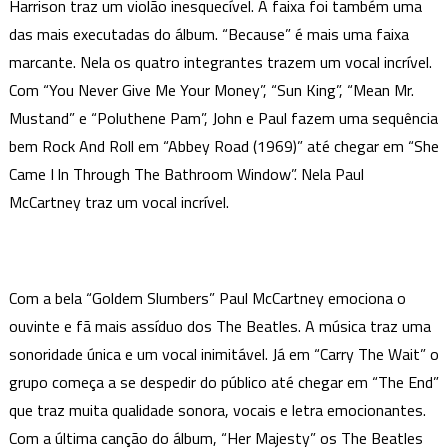
Harrison traz um violão inesquecível. A faixa foi também uma
das mais executadas do álbum. “Because” é mais uma faixa
marcante. Nela os quatro integrantes trazem um vocal incrível.
Com “You Never Give Me Your Money”, “Sun King”, “Mean Mr.
Mustand” e “Poluthene Pam”, John e Paul fazem uma sequência
bem Rock And Roll em “Abbey Road (1969)” até chegar em “She
Came I ln Through The Bathroom Window”. Nela Paul
McCartney traz um vocal incrível.
Com a bela “Goldem Slumbers” Paul McCartney emociona o
ouvinte e fã mais assíduo dos The Beatles. A música traz uma
sonoridade única e um vocal inimitável. Já em “Carry The Wait” o
grupo começa a se despedir do público até chegar em “The End”
que traz muita qualidade sonora, vocais e letra emocionantes.
Com a última canção do álbum, “Her Majesty” os The Beatles