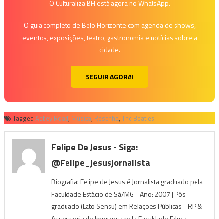
O Culturaliza BH está agora no WhatsApp.
O guia completo de Belo Horizonte com agenda de shows,
eventos, exposições, teatro, gastronomia e notícias sobre a
cidade.
SEGUIR AGORA!
Tagged
Abbey Road
,
Música
,
Resenha
,
The Beatles
Felipe De Jesus - Siga:
@felipe_jesusjornalista
Biografia: Felipe de Jesus é Jornalista graduado pela
Faculdade Estácio de Sá/MG - Ano: 2007 | Pós-
graduado (Lato Sensu) em Relações Públicas - RP &
Assessoria de Imprensa pela Faculdade Educa