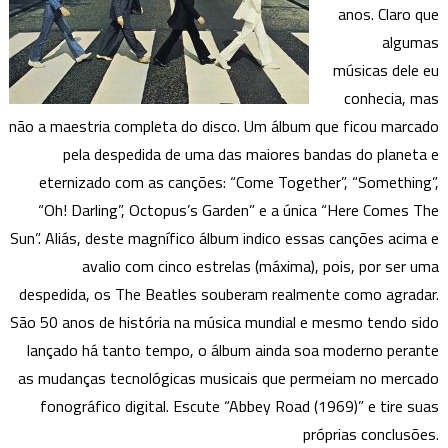
anos. Claro que
algumas
músicas dele eu
conhecia, mas
não a maestria completa do disco. Um álbum que ficou marcado
pela despedida de uma das maiores bandas do planeta e
eternizado com as canções: “Come Together”, “Something”,
“Oh! Darling”, Octopus’s Garden” e a única “Here Comes The
Sun”. Aliás, deste magnífico álbum indico essas canções acima e
avalio com cinco estrelas (máxima), pois, por ser uma
despedida, os The Beatles souberam realmente como agradar.
São 50 anos de história na música mundial e mesmo tendo sido
lançado há tanto tempo, o álbum ainda soa moderno perante
as mudanças tecnológicas musicais que permeiam no mercado
fonográfico digital. Escute “Abbey Road (1969)” e tire suas
próprias conclusões.