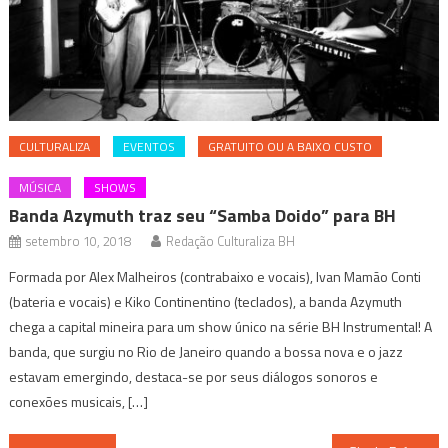
CULTURALIZA
EVENTOS
GRATUITO OU A BAIXO CUSTO
MÚSICA
SHOWS
Banda Azymuth traz seu “Samba Doido” para BH
setembro 10, 2018
Redação Culturaliza BH
Formada por Alex Malheiros (contrabaixo e vocais), Ivan Mamão Conti
(bateria e vocais) e Kiko Continentino (teclados), a banda Azymuth
chega a capital mineira para um show único na série BH Instrumental! A
banda, que surgiu no Rio de Janeiro quando a bossa nova e o jazz
estavam emergindo, destaca-se por seus diálogos sonoros e
conexões musicais, […]