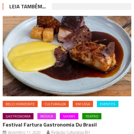
LEIA TAMBÉM...
BELO HORIZONTE
CULTURALIZA
EM CASA
EVENTOS
GASTRONOMIA
MÚSICA
SHOWS
TEATRO
Festival Fartura Gastronomia Du Brasil
dezembro 11, 2020
Redação Culturaliza BH