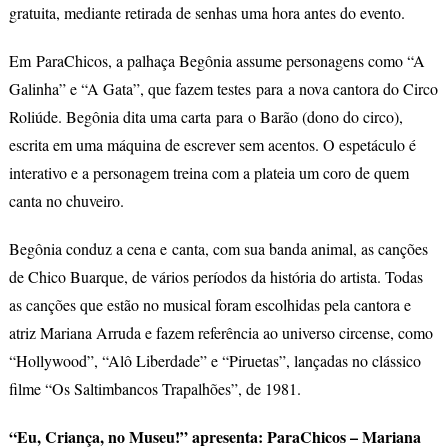
infantil
gratuita, mediante retirada de senhas uma hora antes do evento.
inspirado
Em ParaChicos, a palhaça Begônia assume personagens como “A
em
Chico
Galinha” e “A Gata”, que fazem testes para a nova cantora do Circo
Buarque
Roliúde. Begônia dita uma carta para o Barão (dono do circo),
escrita em uma máquina de escrever sem acentos. O espetáculo é
interativo e a personagem treina com a plateia um coro de quem
canta no chuveiro.
Begônia conduz a cena e canta, com sua banda animal, as canções
de Chico Buarque, de vários períodos da história do artista. Todas
as canções que estão no musical foram escolhidas pela cantora e
atriz Mariana Arruda e fazem referência ao universo circense, como
“Hollywood”, “Alô Liberdade” e “Piruetas”, lançadas no clássico
filme “Os Saltimbancos Trapalhões”, de 1981.
“Eu, Criança, no Museu!” apresenta: ParaChicos – Mariana