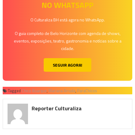
NO WHATSAPP
O Culturaliza BH está agora no WhatsApp.
O guia completo de Belo Horizonte com agenda de shows,
eventos, exposições, teatro, gastronomia e notícias sobre a
cidade.
SEGUIR AGORA!
Tagged
Chico Buarque
,
Mariana Arruda
,
ParaChicos
Reporter Culturaliza