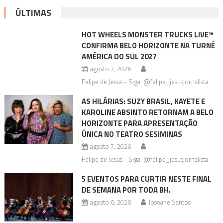
ÚLTIMAS
HOT WHEELS MONSTER TRUCKS LIVE™
CONFIRMA BELO HORIZONTE NA TURNÊ
AMÉRICA DO SUL 2027
agosto 7, 2026
Felipe de Jesus - Siga: @felipe_jesusjornalista
AS HILÁRIAS: SUZY BRASIL, KAYETE E
KAROLINE ABSINTO RETORNAM A BELO
HORIZONTE PARA APRESENTAÇÃO
ÚNICA NO TEATRO SESIMINAS
agosto 7, 2026
Felipe de Jesus - Siga: @felipe_jesusjornalista
5 EVENTOS PARA CURTIR NESTE FINAL
DE SEMANA POR TODA BH.
agosto 6, 2026
Joseane Santos