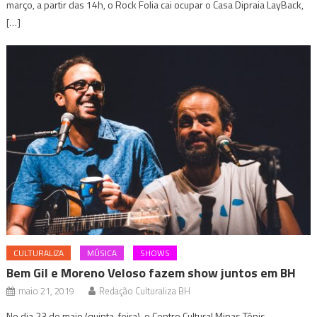
março, a partir das 14h, o Rock Folia cai ocupar o Casa Dipraia LayBack,
[…]
CULTURALIZA
MÚSICA
SHOWS
Bem Gil e Moreno Veloso fazem show juntos em BH
maio 21, 2019
Redação Culturaliza BH
No dia 23 de maio (quinta-feira), o Centro Cultural Minas Tênis