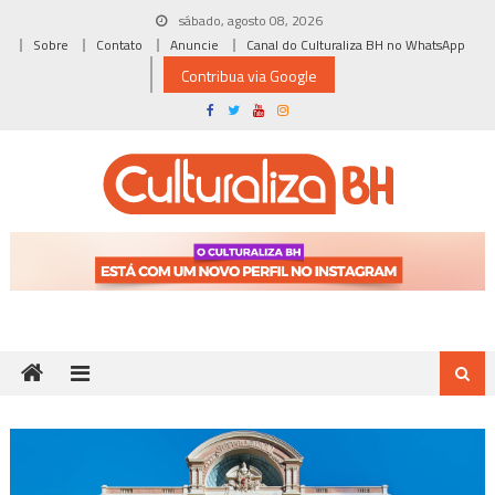
Skip
sábado, agosto 08, 2026
to
Sobre
Contato
Anuncie
Canal do Culturaliza BH no WhatsApp
content
Contribua via Google