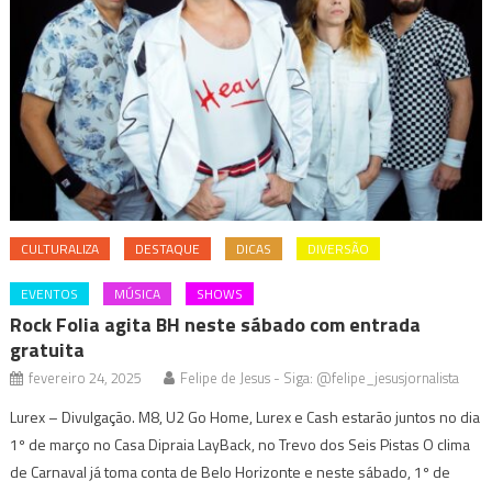
CULTURALIZA
DESTAQUE
DICAS
DIVERSÃO
EVENTOS
MÚSICA
SHOWS
Rock Folia agita BH neste sábado com entrada
gratuita
fevereiro 24, 2025
Felipe de Jesus - Siga: @felipe_jesusjornalista
Lurex – Divulgação. M8, U2 Go Home, Lurex e Cash estarão juntos no dia
1º de março no Casa Dipraia LayBack, no Trevo dos Seis Pistas O clima
de Carnaval já toma conta de Belo Horizonte e neste sábado, 1º de