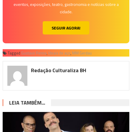
eventos, exposições, teatro, gastronomia e notícias sobre a
cidade.
SEGUIR AGORA!
Tagged
Gustavo Penna
,
Ideais de aço
,
MM Gerdau
Redação Culturaliza BH
LEIA TAMBÉM...