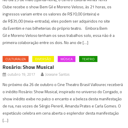
Clube recebe o show Bem Gil e Moreno Veloso, às 21 horas, os
ingressos variam entre os valores de R$70,00 (inteira) e
de R$35,00 (meia-entrada), eles podem ser adquiridos no site
da Eventim e nas bilheterias do próprio teatro. Embora Bem
Gil e Moreno Veloso tenham os seus trabalhos solo, essa não é a
primeira colaboração entre os dois. No ano de […]
CULTURALIZA
DIVERSÃO
MÚSICA
TEATRO
Rosário: Show Musical
outubro 19, 2017
Joseane Santos
No próximo dia 26 de outubro o Cine Theatro Brasil Vallourec receberá
o inédito Rosário: Show Musical, inspirado no universo do Congado, o
show inédito exibe no palco o encanto e a beleza desta manifestação
de rua, nas vozes de Sérgio Pererê, Amanda Prates e Carla Gomes. O
espetáculo celebra em cena aberta o esplendor desta manifestação
[…]