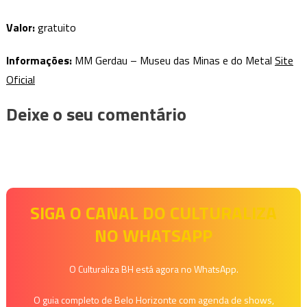
Valor:
gratuito
Informações:
MM Gerdau – Museu das Minas e do Metal
Site
Oficial
Deixe o seu comentário
SIGA O CANAL DO CULTURALIZA
NO WHATSAPP
O Culturaliza BH está agora no WhatsApp.
O guia completo de Belo Horizonte com agenda de shows,