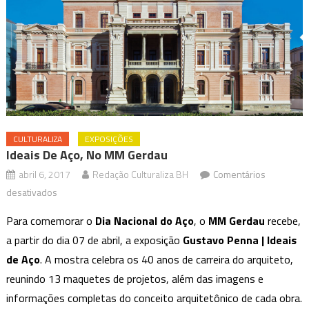
CULTURALIZA
EXPOSIÇÕES
Ideais De Aço, No MM Gerdau
abril 6, 2017
Redação Culturaliza BH
Comentários
em
desativados
Ideais
Para comemorar o
Dia Nacional do Aço
, o
MM Gerdau
recebe,
de
a partir do dia 07 de abril, a exposição
Gustavo Penna | Ideais
Aço,
de Aço
. A mostra celebra os 40 anos de carreira do arquiteto,
no
reunindo 13 maquetes de projetos, além das imagens e
MM
Gerdau
informações completas do conceito arquitetônico de cada obra.