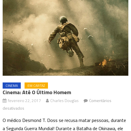
CINEMA
EM CARTAZ
Cinema: Até O Último Homem
fevereiro 22, 2017
Charles Douglas
Comentários
em
desativados
Cinema:
O médico Desmond T. Doss se recusa matar pessoas, durante
Até
a Segunda Guerra Mundial! Durante a Batalha de Okinawa, ele
o