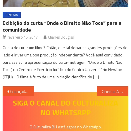
CINEMA
Exibição do curta “Onde o Direito Não Toca” para a
comunidade
fevereiro 15, 2017
Charles Douglas
Gosta de curtir um filme? Então, que tal deixar as grandes produções de
lado e ir ver uma boa produção independente? Você está convidado
para assistir a apresentação do curta-metragem “Onde o Direito Não
Toca”, no Centro de Exercício Jurídico do Centro Universitário Newton
(CEJU). O filme é fruto de uma iniciação científica de […]
Navegação
Criançada tem folia garantida com Carnaval das Crianças
Cinema: A Cura
de
SIGA O CANAL DO CULTURALIZA
NO WHATSAPP
Post
O Culturaliza BH está agora no WhatsApp.