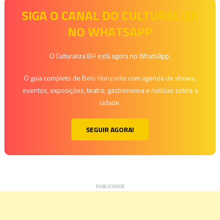
SIGA O CANAL DO CULTURALIZA
NO WHATSAPP
O Culturaliza BH está agora no WhatsApp.
O guia completo de Belo Horizonte com agenda de shows,
eventos, exposições, teatro, gastronomia e notícias sobre a
cidade.
SEGUIR AGORA!