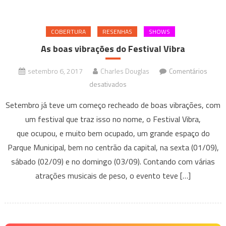
COBERTURA
RESENHAS
SHOWS
As boas vibrações do Festival Vibra
setembro 6, 2017
Charles Douglas
Comentários
em
desativados
As
Setembro já teve um começo recheado de boas vibrações, com
boas
um festival que traz isso no nome, o Festival Vibra,
vibrações
que ocupou, e muito bem ocupado, um grande espaço do
do
Parque Municipal, bem no centrão da capital, na sexta (01/09),
Festival
Vibra
sábado (02/09) e no domingo (03/09). Contando com várias
atrações musicais de peso, o evento teve […]