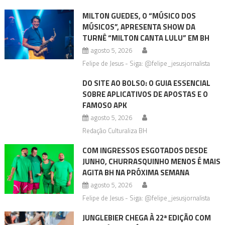
MILTON GUEDES, O “MÚSICO DOS
MÚSICOS”, APRESENTA SHOW DA
TURNÊ “MILTON CANTA LULU” EM BH
agosto 5, 2026
Felipe de Jesus - Siga: @felipe_jesusjornalista
DO SITE AO BOLSO: O GUIA ESSENCIAL
SOBRE APLICATIVOS DE APOSTAS E O
FAMOSO APK
agosto 5, 2026
Redação Culturaliza BH
COM INGRESSOS ESGOTADOS DESDE
JUNHO, CHURRASQUINHO MENOS É MAIS
AGITA BH NA PRÓXIMA SEMANA
agosto 5, 2026
Felipe de Jesus - Siga: @felipe_jesusjornalista
JUNGLEBIER CHEGA À 22ª EDIÇÃO COM