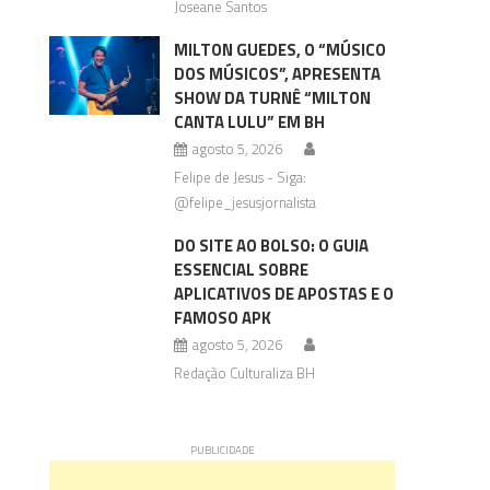
Joseane Santos
MILTON GUEDES, O “MÚSICO
DOS MÚSICOS”, APRESENTA
SHOW DA TURNÊ “MILTON
CANTA LULU” EM BH
agosto 5, 2026
Felipe de Jesus - Siga:
@felipe_jesusjornalista
DO SITE AO BOLSO: O GUIA
ESSENCIAL SOBRE
APLICATIVOS DE APOSTAS E O
FAMOSO APK
agosto 5, 2026
Redação Culturaliza BH