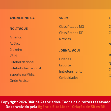
ANUNCIE NO UAI
VRUM
L
Classificados MG
C
NO ATAQUE
Classificados DF
C
América
Notícias
Atlético
S
Cruzeiro
JORNAL AQUI
R
Vôlei
Cidades
Futebol Nacional
N
Esporte
Futebol Internacional
C
Entretenimento
Esporte na Mídia
G
Curiosidades
Onde Assistir
 Copyright 2024 Diários Associados. Todos os direitos reservado
Desenvolvido pela
Agência Site Líder - Criação de Sites BH