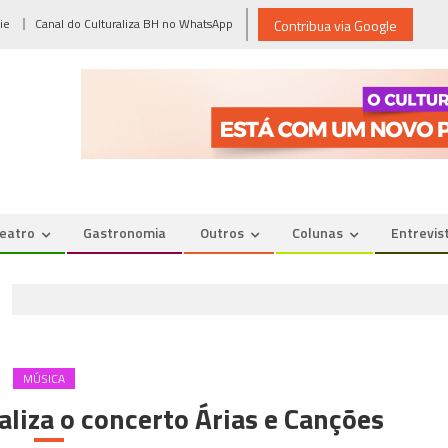
ie
Canal do Culturaliza BH no WhatsApp
Contribua via Google
eatro
Gastronomia
Outros
Colunas
Entrevis
MÚSICA
aliza o concerto Árias e Canções