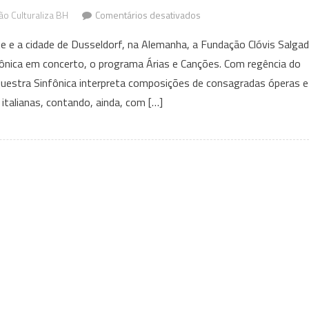
em
o Culturaliza BH
Comentários desativados
A
te e a cidade de Dusseldorf, na Alemanha, a Fundação Clóvis Salga
Orquestra
nfônica em concerto, o programa Árias e Canções. Com regência do
Sifônica
questra Sinfônica interpreta composições de consagradas óperas e
realiza
o
 italianas, contando, ainda, com […]
concerto
Árias
e
Canções