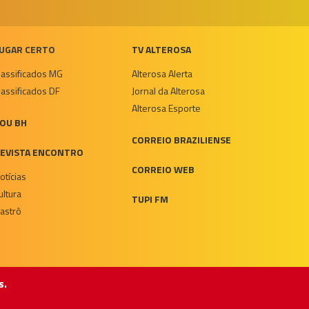
UGAR CERTO
TV ALTEROSA
lassificados MG
Alterosa Alerta
lassificados DF
Jornal da Alterosa
Alterosa Esporte
OU BH
CORREIO BRAZILIENSE
EVISTA ENCONTRO
CORREIO WEB
otícias
ultura
TUPI FM
astrô
s.