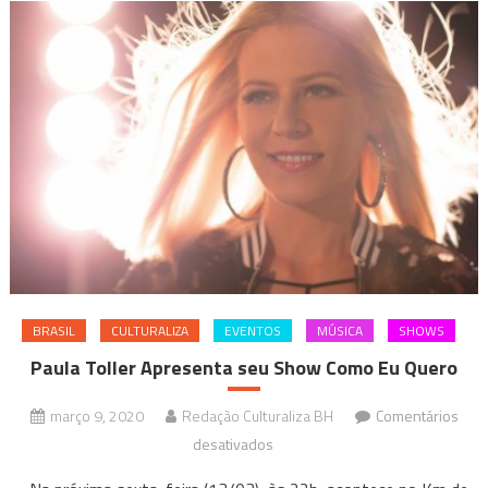
BRASIL
CULTURALIZA
EVENTOS
MÚSICA
SHOWS
Paula Toller Apresenta seu Show Como Eu Quero
março 9, 2020
Redação Culturaliza BH
Comentários
em
desativados
Paula