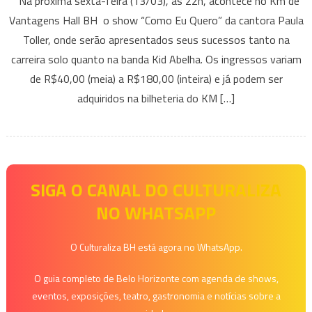
Na próxima sexta-feira (13/03), às 22h, acontece no Km de
Toller
Vantagens Hall BH o show “Como Eu Quero” da cantora Paula
Apresenta
Toller, onde serão apresentados seus sucessos tanto na
seu
carreira solo quanto na banda Kid Abelha. Os ingressos variam
Show
Como
de R$40,00 (meia) a R$180,00 (inteira) e já podem ser
Eu
adquiridos na bilheteria do KM […]
Quero
SIGA O CANAL DO CULTURALIZA
NO WHATSAPP
O Culturaliza BH está agora no WhatsApp.
O guia completo de Belo Horizonte com agenda de shows,
eventos, exposições, teatro, gastronomia e notícias sobre a