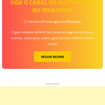
SIGA O CANAL DO CULTURALIZA
NO WHATSAPP
O Culturaliza BH está agora no WhatsApp.
O guia completo de Belo Horizonte com agenda de shows,
eventos, exposições, teatro, gastronomia e notícias sobre a
cidade.
SEGUIR AGORA!