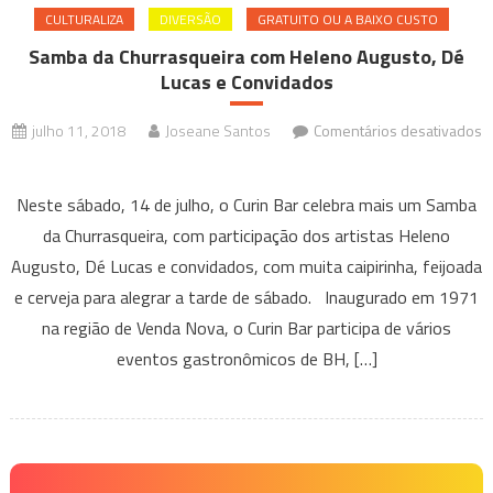
CULTURALIZA
DIVERSÃO
GRATUITO OU A BAIXO CUSTO
Samba da Churrasqueira com Heleno Augusto, Dé
Lucas e Convidados
julho 11, 2018
Joseane Santos
Comentários desativados
em
Samba
Neste sábado, 14 de julho, o Curin Bar celebra mais um Samba
da
da Churrasqueira, com participação dos artistas Heleno
Churrasqueira
Augusto, Dé Lucas e convidados, com muita caipirinha, feijoada
com
e cerveja para alegrar a tarde de sábado. Inaugurado em 1971
Heleno
Augusto,
na região de Venda Nova, o Curin Bar participa de vários
Dé
eventos gastronômicos de BH, […]
Lucas
e
Convidados