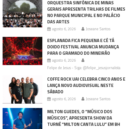
ORQUESTRA SINFÔNICA DE MINAS
GERAIS APRESENTA TRILHAS DE FILMES
NO PARQUE MUNICIPAL E NO PALÁCIO
DAS ARTES
agosto 6, 2026
Joseane Santos
ESPLANADA FICA PEQUENA E CÊ TÁ
DOIDO FESTIVAL ANUNCIA MUDANÇA
PARA O GRAMADO DO MINEIRÃO
agosto 6, 2026
Felipe de Jesus - Siga: @felipe_jesusjornalista
COFFE ROCK UAI CELEBRA CINCO ANOS E
LANÇA NOVO AUDIOVISUAL NESTE
SÁBADO
agosto 6, 2026
Joseane Santos
MILTON GUEDES, O “MÚSICO DOS
MÚSICOS”, APRESENTA SHOW DA
TURNÊ “MILTON CANTA LULU” EM BH