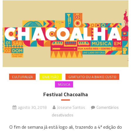
CULTURALIZA
DIVERSÃO
GRATUITO OU A BAIXO CUSTO
MÚSICA
Festival Chacoalha
agosto 30, 2018
Joseane Santos
Comentários
em
desativados
Festival
O fim de semana já está logo ali, trazendo a 4ª edição do
Chacoalha