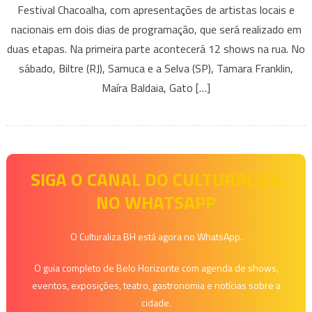
Festival Chacoalha, com apresentações de artistas locais e
nacionais em dois dias de programação, que será realizado em
duas etapas. Na primeira parte acontecerá 12 shows na rua. No
sábado, Biltre (RJ), Samuca e a Selva (SP), Tamara Franklin,
Maíra Baldaia, Gato […]
SIGA O CANAL DO CULTURALIZA
NO WHATSAPP
O Culturaliza BH está agora no WhatsApp.
O guia completo de Belo Horizonte com agenda de shows,
eventos, exposições, teatro, gastronomia e notícias sobre a
cidade.