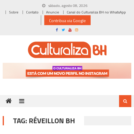
Skip
sábado, agosto 08, 2026
to
Sobre
Contato
Anuncie
Canal do Culturaliza BH no WhatsApp
content
Contribua via Google
TAG:
RÉVEILLON BH