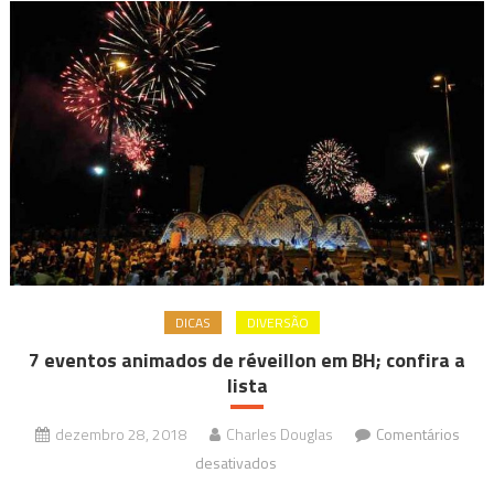
DICAS
DIVERSÃO
7 eventos animados de réveillon em BH; confira a
lista
dezembro 28, 2018
Charles Douglas
Comentários
em
desativados
7