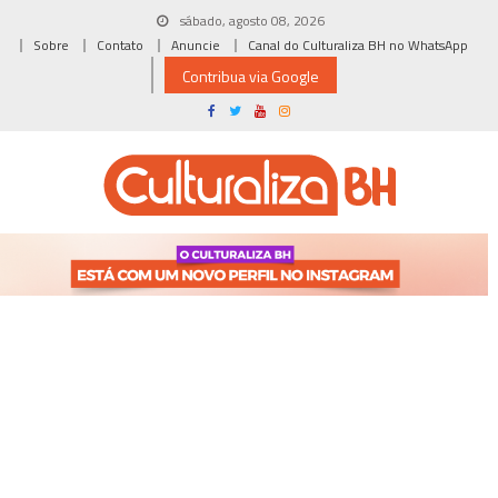
Skip
sábado, agosto 08, 2026
to
Sobre
Contato
Anuncie
Canal do Culturaliza BH no WhatsApp
content
Contribua via Google