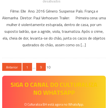
em
desativados
Luiz,
Filme: Elle Ano: 2016 Gênero: Suspense País: França e
Câmera,
Alemanha Diretor: Paul Verhoeven Trailer: Primeira cena: uma
Ação:
mulher é violentamente estuprada, dentro de casa, por um
Quando
suposto ladrão, que a agride, viola, traumatiza. Após o crime,
a
normalidade
ela, cheia de dor, levanta-se do chão, junta os cacos de objetos
é
quebrados do chão, assim como os […]
fria
e
doentia
Paginação
Anterior
1
…
9
10
de
SIGA O CANAL DO CULTURALIZA
posts
NO WHATSAPP
O Culturaliza BH está agora no WhatsApp.