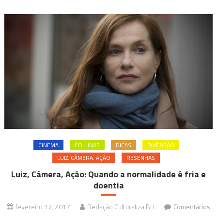
CINEMA
COLUNAS
DICAS
DIVERSÃO
LUIZ, CÂMERA, AÇÃO
RESENHAS
Luiz, Câmera, Ação: Quando a normalidade é fria e
doentia
fevereiro 17, 2017
Redação Culturaliza BH
Comentários