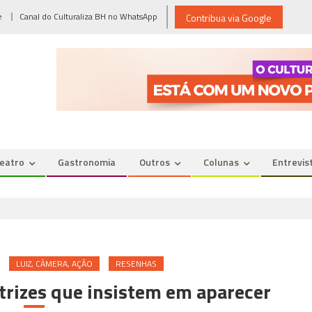
e
Canal do Culturaliza BH no WhatsApp
Contribua via Google
eatro
Gastronomia
Outros
Colunas
Entrevis
LUIZ, CÂMERA, AÇÃO
RESENHAS
atrizes que insistem em aparecer