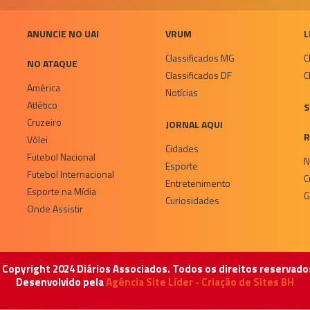
ANUNCIE NO UAI
VRUM
L
Classificados MG
C
NO ATAQUE
Classificados DF
C
América
Notícias
Atlético
S
Cruzeiro
JORNAL AQUI
R
Vôlei
Cidades
Futebol Nacional
N
Esporte
Futebol Internacional
C
Entretenimento
Esporte na Mídia
G
Curiosidades
Onde Assistir
 Copyright 2024 Diários Associados. Todos os direitos reservado
Desenvolvido pela
Agência Site Líder - Criação de Sites BH