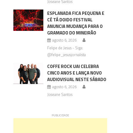
Joseane Santos
ESPLANADA FICA PEQUENA E
CÊ TÁ DOIDO FESTIVAL
ANUNCIA MUDANÇA PARA O
GRAMADO DO MINEIRÃO
agosto 6, 2026
Felipe de Jesus - Siga:
@felipe_jesusjornalista
COFFE ROCK UAI CELEBRA
CINCO ANOS E LANÇA NOVO
AUDIOVISUAL NESTE SÁBADO
agosto 6, 2026
Joseane Santos