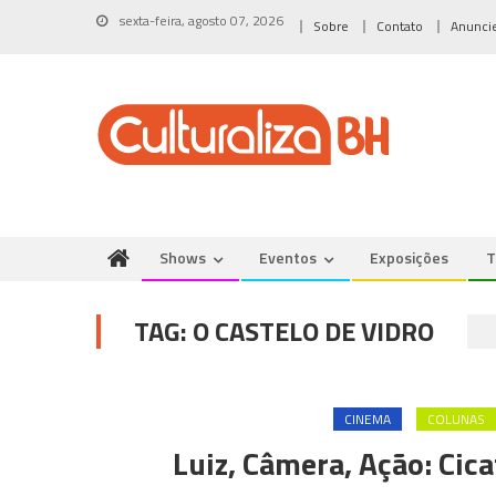
Skip
sexta-feira, agosto 07, 2026
Sobre
Contato
Anunci
to
content
Shows
Eventos
Exposições
T
TAG:
O CASTELO DE VIDRO
CINEMA
COLUNAS
Luiz, Câmera, Ação: Cic