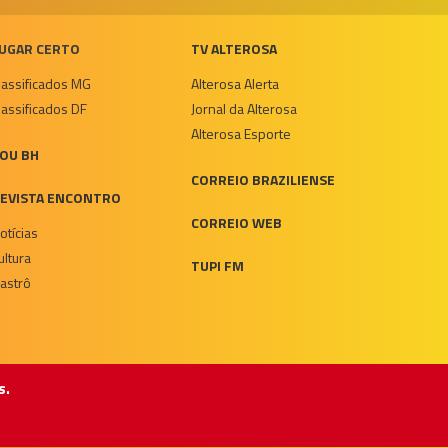
UGAR CERTO
TV ALTEROSA
lassificados MG
Alterosa Alerta
lassificados DF
Jornal da Alterosa
Alterosa Esporte
OU BH
CORREIO BRAZILIENSE
EVISTA ENCONTRO
CORREIO WEB
otícias
ultura
TUPI FM
astrô
s.