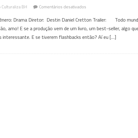
em
Culturaliza BH
Comentários desativados
Luiz,
Gênero: Drama Diretor: Destin Daniel Cretton Trailer: Todo mun
Câmera,
tão, amo! E se a produção vem de um livro, um best-seller, algo qu
Ação:
is interessante. E se tiverem flashbacks então? Aí eu […]
Cicatrizes
que
insistem
em
aparecer