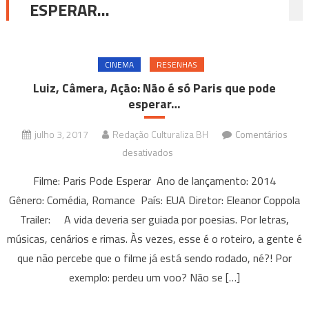
ESPERAR…
CINEMA
RESENHAS
Luiz, Câmera, Ação: Não é só Paris que pode
esperar…
julho 3, 2017
Redação Culturaliza BH
Comentários
em
desativados
Luiz,
Filme: Paris Pode Esperar Ano de lançamento: 2014
Câmera,
Gênero: Comédia, Romance País: EUA Diretor: Eleanor Coppola
Ação:
Trailer: A vida deveria ser guiada por poesias. Por letras,
Não
músicas, cenários e rimas. Às vezes, esse é o roteiro, a gente é
é
só
que não percebe que o filme já está sendo rodado, né?! Por
Paris
exemplo: perdeu um voo? Não se […]
que
pode