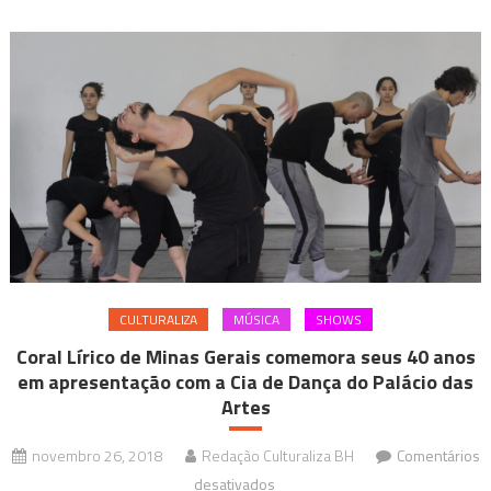
CULTURALIZA
MÚSICA
SHOWS
Coral Lírico de Minas Gerais comemora seus 40 anos
em apresentação com a Cia de Dança do Palácio das
Artes
novembro 26, 2018
Redação Culturaliza BH
Comentários
em
desativados