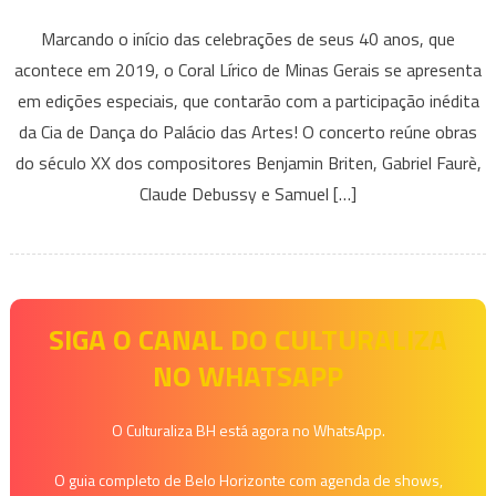
Coral
Marcando o início das celebrações de seus 40 anos, que
Lírico
acontece em 2019, o Coral Lírico de Minas Gerais se apresenta
de
em edições especiais, que contarão com a participação inédita
Minas
da Cia de Dança do Palácio das Artes! O concerto reúne obras
Gerais
comemora
do século XX dos compositores Benjamin Briten, Gabriel Faurè,
seus
Claude Debussy e Samuel […]
40
anos
em
apresentação
com
SIGA O CANAL DO CULTURALIZA
a
NO WHATSAPP
Cia
de
O Culturaliza BH está agora no WhatsApp.
Dança
do
O guia completo de Belo Horizonte com agenda de shows,
Palácio