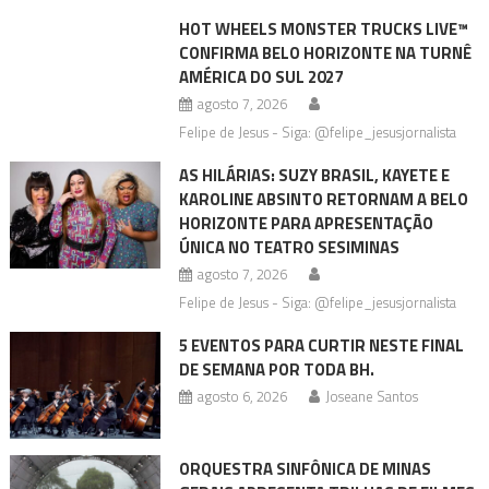
HOT WHEELS MONSTER TRUCKS LIVE™
CONFIRMA BELO HORIZONTE NA TURNÊ
AMÉRICA DO SUL 2027
agosto 7, 2026
Felipe de Jesus - Siga: @felipe_jesusjornalista
AS HILÁRIAS: SUZY BRASIL, KAYETE E
KAROLINE ABSINTO RETORNAM A BELO
HORIZONTE PARA APRESENTAÇÃO
ÚNICA NO TEATRO SESIMINAS
agosto 7, 2026
Felipe de Jesus - Siga: @felipe_jesusjornalista
5 EVENTOS PARA CURTIR NESTE FINAL
DE SEMANA POR TODA BH.
agosto 6, 2026
Joseane Santos
ORQUESTRA SINFÔNICA DE MINAS