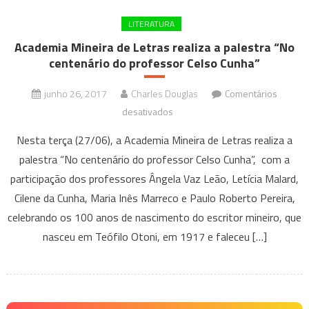
LITERATURA
Academia Mineira de Letras realiza a palestra “No
centenário do professor Celso Cunha”
junho 26, 2017
Charles Douglas
Comentários
em
desativados
Academia
Nesta terça (27/06), a Academia Mineira de Letras realiza a
Mineira
palestra “No centenário do professor Celso Cunha”, com a
de
participação dos professores Ângela Vaz Leão, Letícia Malard,
Letras
Cilene da Cunha, Maria Inês Marreco e Paulo Roberto Pereira,
realiza
a
celebrando os 100 anos de nascimento do escritor mineiro, que
palestra
nasceu em Teófilo Otoni, em 1917 e faleceu […]
“No
centenário
do
professor