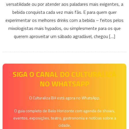
versatilidade ou por atender aos paladares mais exigentes, a
Festival
bebida conquista cada vez mais fãs. E para quem quer
é
experimentar os melhores drinks com a bebida – feitos pelos
neste
final
mixologistas mais hypados, ou simplesmente para os que
de
querem aproveitar um sábado agradável, chegou […]
semana;
confira!
SIGA O CANAL DO CULTURALIZA
NO WHATSAPP
O Culturaliza BH está agora no WhatsApp.
O guia completo de Belo Horizonte com agenda de shows,
eventos, exposições, teatro, gastronomia e notícias sobre a
cidade.