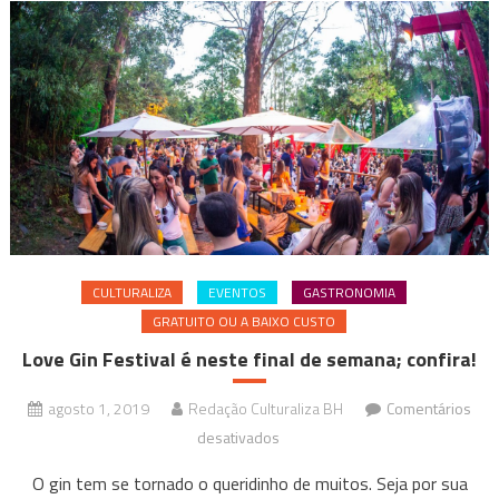
CULTURALIZA
EVENTOS
GASTRONOMIA
GRATUITO OU A BAIXO CUSTO
Love Gin Festival é neste final de semana; confira!
agosto 1, 2019
Redação Culturaliza BH
Comentários
em
desativados
Love
O gin tem se tornado o queridinho de muitos. Seja por sua
Gin