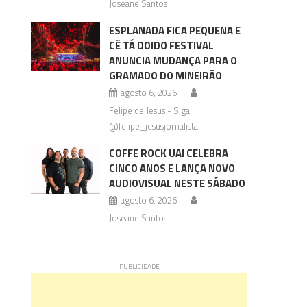
Joseane Santos
ESPLANADA FICA PEQUENA E
CÊ TÁ DOIDO FESTIVAL
ANUNCIA MUDANÇA PARA O
GRAMADO DO MINEIRÃO
agosto 6, 2026
Felipe de Jesus - Siga:
@felipe_jesusjornalista
COFFE ROCK UAI CELEBRA
CINCO ANOS E LANÇA NOVO
AUDIOVISUAL NESTE SÁBADO
agosto 6, 2026
Joseane Santos