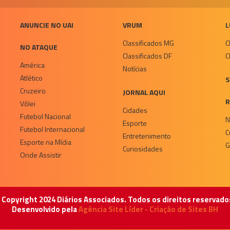
ANUNCIE NO UAI
VRUM
L
Classificados MG
C
NO ATAQUE
Classificados DF
C
América
Notícias
Atlético
S
Cruzeiro
JORNAL AQUI
R
Vôlei
Cidades
Futebol Nacional
N
Esporte
Futebol Internacional
C
Entretenimento
Esporte na Mídia
G
Curiosidades
Onde Assistir
 Copyright 2024 Diários Associados. Todos os direitos reservado
Desenvolvido pela
Agência Site Líder - Criação de Sites BH