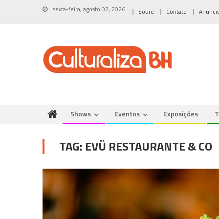
Skip
sexta-feira, agosto 07, 2026
Sobre
Contato
Anunci
to
content
Shows
Eventos
Exposições
T
TAG:
EVÜ RESTAURANTE & CO