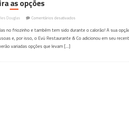
ira as opções
em
les Douglas
Comentários desativados
Evü
as no friozinho e também tem sido durante o calorão! A sua opçã
Restaurante
soas e, por isso, o Evü Restaurante & Co adicionou em seu recen
&
 verão variadas opções que levam […]
Co
aposta
em
drinks
com
café
para
o
verão;
confira
as
opções