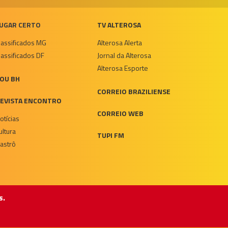
UGAR CERTO
TV ALTEROSA
lassificados MG
Alterosa Alerta
lassificados DF
Jornal da Alterosa
Alterosa Esporte
OU BH
CORREIO BRAZILIENSE
EVISTA ENCONTRO
CORREIO WEB
otícias
ultura
TUPI FM
astrô
s.