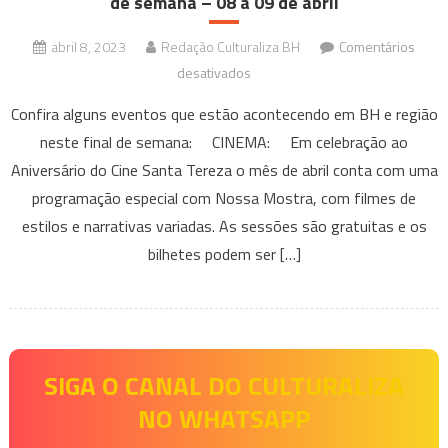
de semana – 08 a 09 de abril
abril 8, 2023
Redação Culturaliza BH
Comentários
em
desativados
Eventos
Confira alguns eventos que estão acontecendo em BH e região
que
neste final de semana: CINEMA: Em celebração ao
acontecem
Aniversário do Cine Santa Tereza o mês de abril conta com uma
em
programação especial com Nossa Mostra, com filmes de
BH
e
estilos e narrativas variadas. As sessões são gratuitas e os
Região
bilhetes podem ser […]
Neste
final
de
semana
–
SIGA O CANAL DO CULTURALIZA
08
NO WHATSAPP
a
09