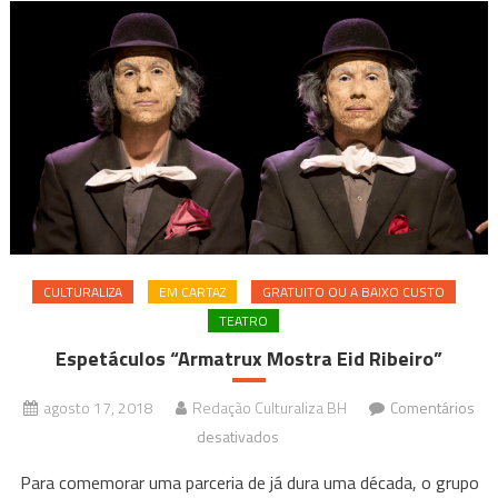
CULTURALIZA
EM CARTAZ
GRATUITO OU A BAIXO CUSTO
TEATRO
Espetáculos “Armatrux Mostra Eid Ribeiro”
agosto 17, 2018
Redação Culturaliza BH
Comentários
em
desativados
Espetáculos
Para comemorar uma parceria de já dura uma década, o grupo
“Armatrux