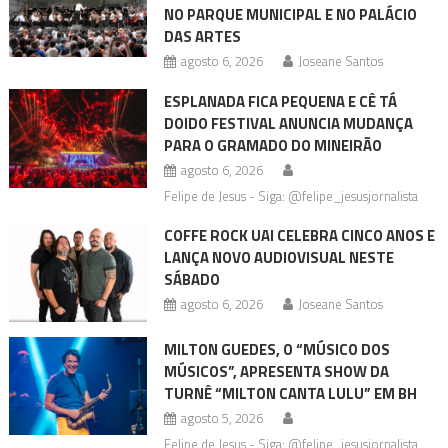
NO PARQUE MUNICIPAL E NO PALÁCIO
DAS ARTES
agosto 6, 2026
Joseane Santos
ESPLANADA FICA PEQUENA E CÊ TÁ
DOIDO FESTIVAL ANUNCIA MUDANÇA
PARA O GRAMADO DO MINEIRÃO
agosto 6, 2026
Felipe de Jesus - Siga: @felipe_jesusjornalista
COFFE ROCK UAI CELEBRA CINCO ANOS E
LANÇA NOVO AUDIOVISUAL NESTE
SÁBADO
agosto 6, 2026
Joseane Santos
MILTON GUEDES, O “MÚSICO DOS
MÚSICOS”, APRESENTA SHOW DA
TURNÊ “MILTON CANTA LULU” EM BH
agosto 5, 2026
Felipe de Jesus - Siga: @felipe_jesusjornalista