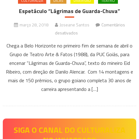
CULTURALIZA
DICAS
DIVERSÃO
TEATRO
Espetáculo “Lágrimas de Guarda-Chuva”
março 28, 2018
Joseane Santos
Comentários
em
desativados
Espetáculo
Chega a Belo Horizonte no primeiro fim de semana de abril o
“Lágrimas
Grupo de Teatro Arte & Fatos (1988), da PUC Goiás, para
de
encenar “Lágrimas de Guarda-Chuva”, texto do mineiro Eid
Guarda-
Ribeiro, com direção de Danilo Alencar. Com 14 montagens e
Chuva”
mais de 150 prêmios, o grupo goiano completa 30 anos de
carreira apresentando a […]
SIGA O CANAL DO CULTURALIZA