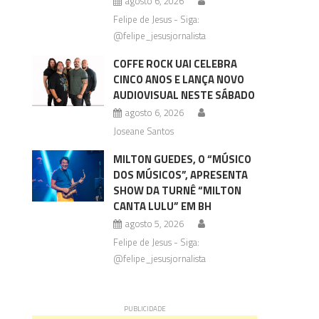
agosto 6, 2026
Felipe de Jesus - Siga:
@felipe_jesusjornalista
COFFE ROCK UAI CELEBRA
CINCO ANOS E LANÇA NOVO
AUDIOVISUAL NESTE SÁBADO
agosto 6, 2026
Joseane Santos
MILTON GUEDES, O “MÚSICO
DOS MÚSICOS”, APRESENTA
SHOW DA TURNÊ “MILTON
CANTA LULU” EM BH
agosto 5, 2026
Felipe de Jesus - Siga:
@felipe_jesusjornalista