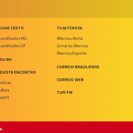
UGAR CERTO
TV ALTEROSA
lassificados MG
Alterosa Alerta
lassificados DF
Jornal da Alterosa
Alterosa Esporte
OU BH
CORREIO BRAZILIENSE
EVISTA ENCONTRO
CORREIO WEB
otícias
ultura
TUPI FM
astrô
s.