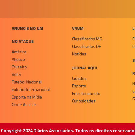
ANUNCIE NO UAI
VRUM
L
Classificados MG
C
NO ATAQUE
Classificados DF
C
América
Notícias
Atlético
S
Cruzeiro
JORNAL AQUI
R
Vôlei
Cidades
Futebol Nacional
N
Esporte
Futebol Internacional
C
Entretenimento
Esporte na Mídia
G
Curiosidades
Onde Assistir
 Copyright 2024 Diários Associados. Todos os direitos reservado