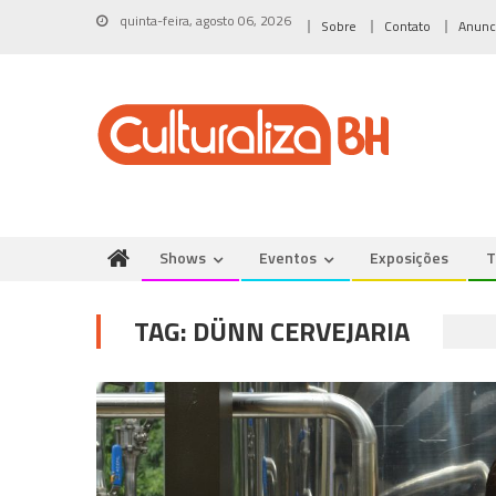
Skip
quinta-feira, agosto 06, 2026
Sobre
Contato
Anunc
to
content
Shows
Eventos
Exposições
T
TAG:
DÜNN CERVEJARIA