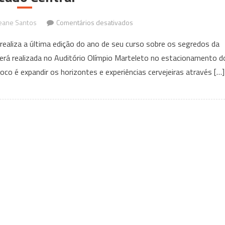
em
eane Santos
Comentários desativados
Curso
ealiza a última edição do ano de seu curso sobre os segredos da
de
 será realizada no Auditório Olímpio Marteleto no estacionamento d
Produção
oco é expandir os horizontes e experiências cervejeiras através […]
de
Cervejas
Artesanais
da
Dünn
Cervejaria
no
Mercado
Central