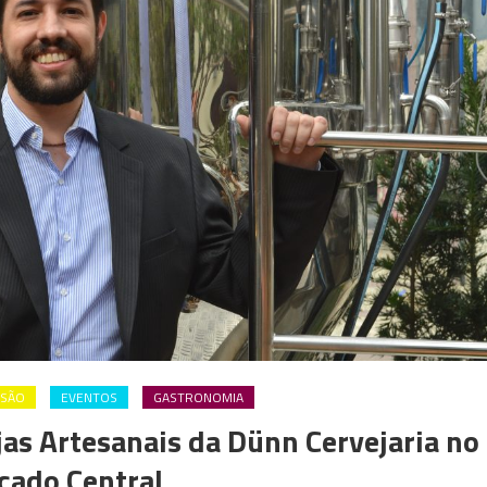
RSÃO
EVENTOS
GASTRONOMIA
as Artesanais da Dünn Cervejaria no
cado Central