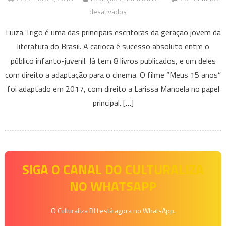
em
desativados
A
Luiza Trigo é uma das principais escritoras da geração jovem da
caixinha
literatura do Brasil. A carioca é sucesso absoluto entre o
mágica
público infanto-juvenil. Já tem 8 livros publicados, e um deles
–
com direito a adaptação para o cinema. O filme “Meus 15 anos”
Luiza
Trigo
foi adaptado em 2017, com direito a Larissa Manoela no papel
principal. […]
SIGA O CANAL DO CULTURALIZA
NO WHATSAPP
O Culturaliza BH está agora no WhatsApp.