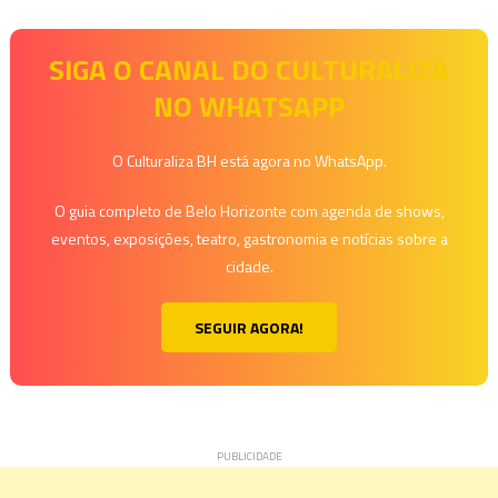
SIGA O CANAL DO CULTURALIZA
NO WHATSAPP
O Culturaliza BH está agora no WhatsApp.
O guia completo de Belo Horizonte com agenda de shows,
eventos, exposições, teatro, gastronomia e notícias sobre a
cidade.
SEGUIR AGORA!