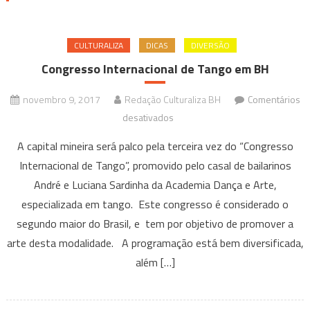
CULTURALIZA
DICAS
DIVERSÃO
Congresso Internacional de Tango em BH
novembro 9, 2017
Redação Culturaliza BH
Comentários
em
desativados
Congresso
A capital mineira será palco pela terceira vez do “Congresso
Internacional
Internacional de Tango”, promovido pelo casal de bailarinos
de
André e Luciana Sardinha da Academia Dança e Arte,
Tango
especializada em tango. Este congresso é considerado o
em
BH
segundo maior do Brasil, e tem por objetivo de promover a
arte desta modalidade. A programação está bem diversificada,
além […]