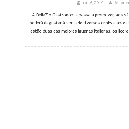
abril 6, 2019
Reporter
A BellaZio Gastronomia passa a promover, aos sáb
poderá degustar à vontade diversos drinks elabor
estão duas das maiores iguarias italianas: os lico