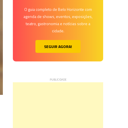
O guia completo de Belo Horizonte com
agenda de shows, eventos, exposições,
teatro, gastronomia e notícias sobre a
cidade.
SEGUIR AGORA!