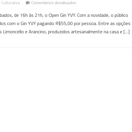
em
 Culturaliza
Comentários desativados
BellaZio
ados, de 16h às 21h, o Open Gin YVY. Com a novidade, o público
Gastronomia
ados com o Gin YVY pagando R$55,00 por pessoa. Entre as opções
promove
res Limoncello e Arancino, produzidos artesanalmente na casa e […]
Open
gin
YVY
aos
sábados