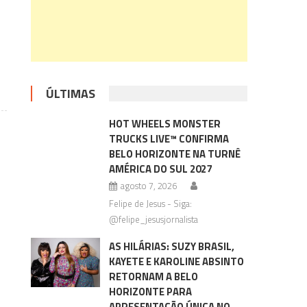
ÚLTIMAS
HOT WHEELS MONSTER
TRUCKS LIVE™ CONFIRMA
BELO HORIZONTE NA TURNÊ
AMÉRICA DO SUL 2027
agosto 7, 2026
Felipe de Jesus - Siga:
@felipe_jesusjornalista
AS HILÁRIAS: SUZY BRASIL,
KAYETE E KAROLINE ABSINTO
RETORNAM A BELO
HORIZONTE PARA
APRESENTAÇÃO ÚNICA NO