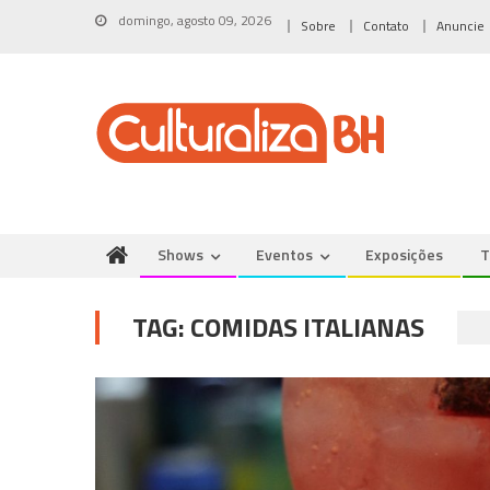
Skip
domingo, agosto 09, 2026
Sobre
Contato
Anuncie
to
content
Shows
Eventos
Exposições
T
TAG:
COMIDAS ITALIANAS