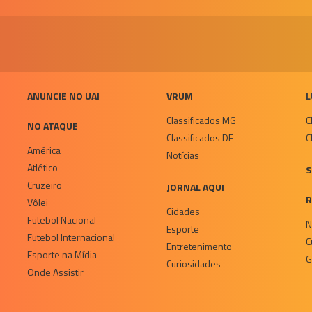
ANUNCIE NO UAI
VRUM
L
Classificados MG
C
NO ATAQUE
Classificados DF
C
América
Notícias
Atlético
S
Cruzeiro
JORNAL AQUI
R
Vôlei
Cidades
Futebol Nacional
N
Esporte
Futebol Internacional
C
Entretenimento
Esporte na Mídia
G
Curiosidades
Onde Assistir