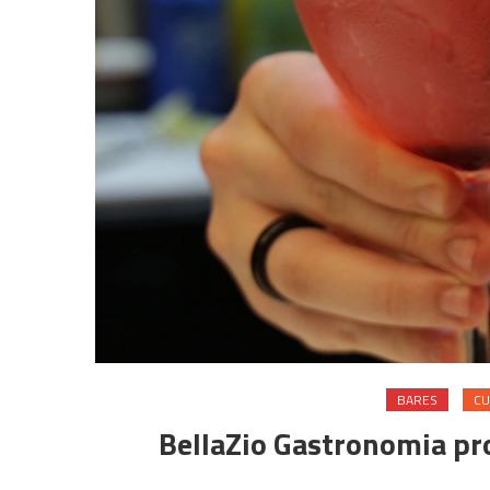
BARES
CU
BellaZio Gastronomia p